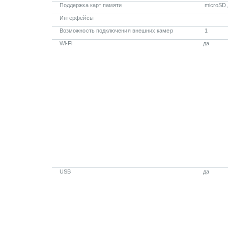
Поддержка карт памяти
microSD
Интерфейсы
Возможность подключения внешних камер
1
Wi-Fi
да
USB
да