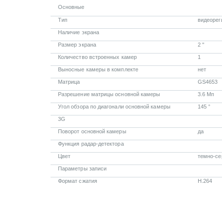
Основные
Тип
видеорег
Наличие экрана
Размер экрана
2 ''
Количество встроенных камер
1
Выносные камеры в комплекте
нет
Матрица
GS4653
Разрешение матрицы основной камеры
3.6 Мп
Угол обзора по диагонали основной камеры
145 °
3G
Поворот основной камеры
да
Функция радар-детектора
Цвет
темно-се
Параметры записи
Формат сжатия
H.264