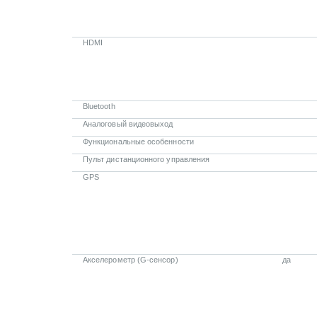
HDMI
Bluetooth
Аналоговый видеовыход
Функциональные особенности
Пульт дистанционного управления
GPS
Акселерометр (G-сенсор)
да