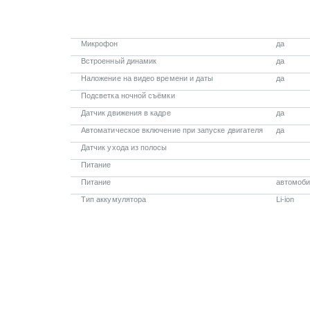
Микрофон
да
Встроенный динамик
да
Наложение на видео времени и даты
да
Подсветка ночной съёмки
Датчик движения в кадре
да
Автоматическое включение при запуске двигателя
да
Датчик ухода из полосы
Питание
Питание
автомоби
Тип аккумулятора
Li-ion