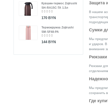
Защита и
Кувшин-термос Zojirushi
Вид
SH-RA15C-TA 1.5л
Xiao
В нашем ас
M50
транспорти
170 BYN
подходящее
400
Термокружка Zojirushi
Сумки д
SM-SF48-PA
Терм
SM-
Мы предлаг
144 BYN
и ударов. В
140
внимание з
Рюкзаки
Рюкзаки дл
отделениям
Надежно
Мы предлаг
сохранить 
Где купи