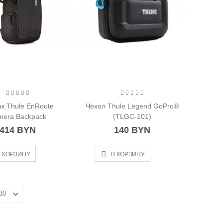
к Thule EnRoute
Чехол Thule Legend GoPro®
mera Backpack
(TLGC-101)
414 BYN
140 BYN
 КОРЗИНУ
В КОРЗИНУ
окружка Zojirushi
TA48-PA
 BYN