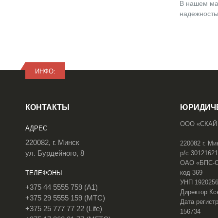
В нашем маг
надежность
ИНФО:
КОНТАКТЫ
ЮРИДИЧ
ООО «СКАЙ
АДРЕС
220082, г. Минск
220082 г. Ми
ул. Бурдейного, 8
р/с 3012162
ОАО «БПС-Сб
код 369
ТЕЛЕФОНЫ
УНП 192025
+375 44 5555 759 (A1)
Директор Кс
+375 29 5555 159 (МТС)
Дата регистр
+375 25 777 77 22 (Life)
156734