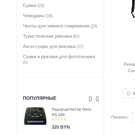
Сумки
(23)
Чемоданы
(19)
Чехлы для зимнего снаряжения
(23)
Туристические рюкзаки
(61)
Аксессуары для рюкзака
(17)
Сумки и рюкзаки для фототехники
(5)
Рюкза
Ca
В
ПОПУЛЯРНЫЕ
Радар-детектор Omni
Терм
RS-500
SM-
Показать:
320 BYN
165