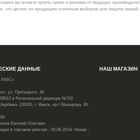
азине вы можете купить сумки и рюкзаки от ведущих производителе
ю, что делает их продукцию отличным выбором для защиты вашей 
ЕСКИЕ ДАННЫЕ
НАШ МАГАЗИН
 ЛАБС»
нск, ул. Притыцкого, 38
108013 в Региональной дирекции №700
ербанк» 220035, г. Минск, пр-т Машерова, 80,
656
ензов Евгений Олегович
ации в торговом реестре - 09.04.2014г. Номер -