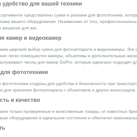
 удобство для вашей техники
еорегистратор
mi 70mai dash cam
сортименте представлены сумки и рюкзаки для фототехники, котор
0 64GB
ровке вашего оборудования. Независимо от того, профессиональны
 решение для вас.
 BYN
ля камер и видеокамер
окружка Zojirushi
SXE48-WA
аем широкий выбор сумок для фотоаппарата и видеокамеры. Эти с
 них легко помещаются камеры, объективы и дополнительные аксес
 BYN
аслуживают чехлы для камер GoPro, которые идеально подходят дл
 для фототехники
я фототехники созданы для удобства и безопасности при транспо
и для хранения фотоаппарата с объективом и других аксессуаров.
сть и качество
аем только проверенные и качественные товары, от известных бре
ваше оборудование в идеальном состоянии и обеспечат максималь
ть