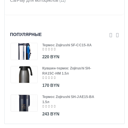
CarPlay для мотоциклов
(11)
ПОПУЛЯРНЫЕ
Термос Zojirushi SF-CC15-XA
220 BYN
Кувшин-термос Zojirushi SH-
RA15C-HM 1.5л
170 BYN
Термос Zojirushi SH-JAE15-BA
1.5л
243 BYN