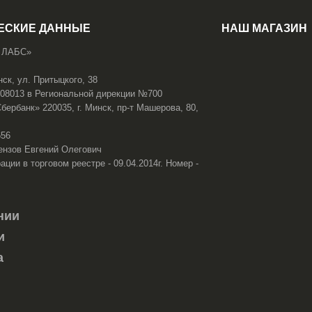
ЕСКИЕ ДАННЫЕ
НАШ МАГАЗИН
 ЛАБС»
нск, ул. Притыцкого, 38
108013 в Региональной дирекции №700
ербанк» 220035, г. Минск, пр-т Машерова, 80,
656
ензов Евгений Олегович
ации в торговом реестре - 09.04.2014г. Номер -
нии
и
а