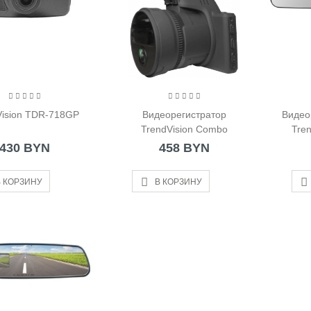
Vision TDR-718GP
Видеорегистратор
Видео
TrendVision Combo
Tre
430 BYN
458 BYN
 КОРЗИНУ
В КОРЗИНУ
окружка Zojirushi
TA48-PA