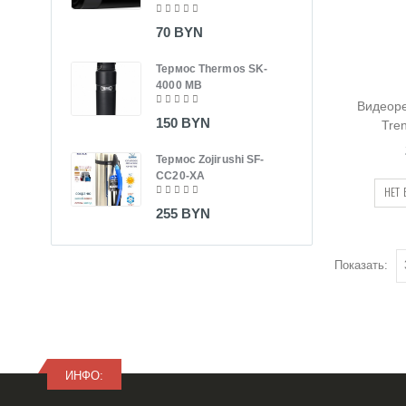
165
70 BYN
Терм
Термос Thermos SK-
CC1
4000 MB
Видеоре
220
150 BYN
Tre
Вид
Термос Zojirushi SF-
MiVu
CC20-XA
НЕТ
430
255 BYN
Показать:
ИНФО: