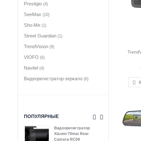
Prestigio
(4)
SeeMax
(10)
Sho-Me
(1)
Street Guardian
(1)
TrendVision
(9)
Trend
VIOFO
(6)
Navitel
(4)
Видеорегистратор-зеркало
(6)
В
ПОПУЛЯРНЫЕ
Видеорегистратор
Терм
Xiaomi 70mai Rear
SM-
Camera RC09