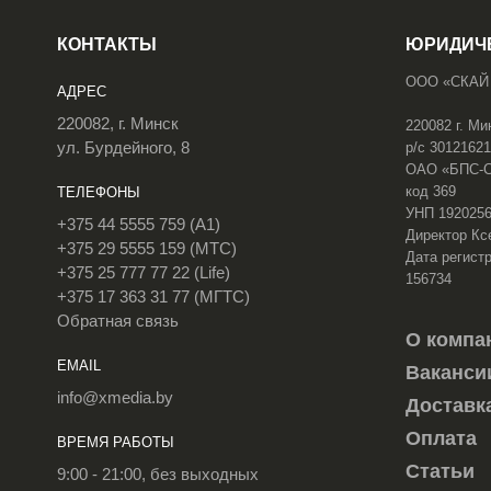
КОНТАКТЫ
ЮРИДИЧ
ООО «СКАЙ
АДРЕС
220082, г. Минск
220082 г. Ми
ул. Бурдейного, 8
р/с 3012162
ОАО «БПС-Сб
код 369
ТЕЛЕФОНЫ
УНП 192025
+375 44 5555 759 (A1)
Директор Кс
+375 29 5555 159 (МТС)
Дата регистр
+375 25 777 77 22 (Life)
156734
+375 17 363 31 77 (МГТС)
Обратная связь
О компа
EMAIL
Ваканси
info@xmedia.by
Доставк
Оплата
ВРЕМЯ РАБОТЫ
Статьи
9:00 - 21:00, без выходных