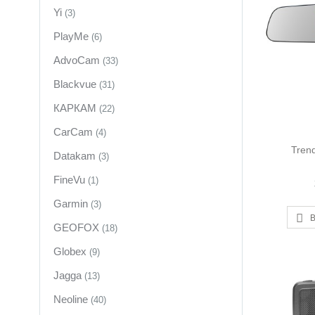
Yi
(3)
PlayMe
(6)
AdvoCam
(33)
Blackvue
(31)
КАРКАМ
(22)
CarCam
(4)
Tren
Datakam
(3)
FineVu
(1)
Garmin
(3)
В
GEOFOX
(18)
Globex
(9)
Jagga
(13)
Neoline
(40)