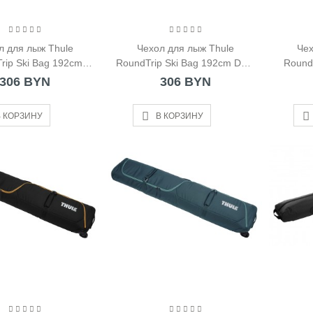
л для лыж Thule
Чехол для лыж Thule
Чех
rip Ski Bag 192cm
RoundTrip Ski Bag 192cm Dark
RoundT
Black
Slate
306 BYN
306 BYN
 КОРЗИНУ
В КОРЗИНУ