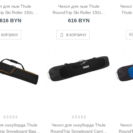
л для лыж Thule
Чехол для лыж Thule
Чехол
ip Ski Roller 192cm
RoundTrip Ski Roller 192cm
Thule
Black
Dark Slate
616 BYN
616 BYN
НЕ
 КОРЗИНУ
В КОРЗИНУ
ля сноуборда Thule
Чехол для сноуборда Thule
Чехол 
rip Snowboard Bag
RoundTrip Snowboard Carrier
RoundT