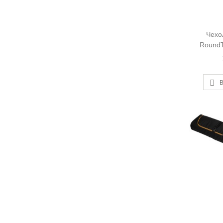
Чехо
RoundT
В