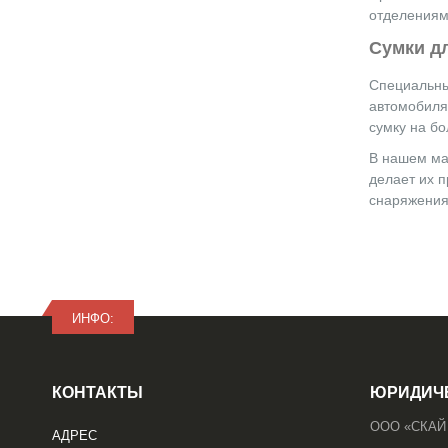
отделениями
Сумки д
Специальны
автомобиля
сумку на б
В нашем маг
делает их 
снаряжения
ИНФО:
КОНТАКТЫ
ЮРИДИЧ
ООО «СКАЙ
АДРЕС