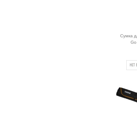
Сумка д
Go
НЕТ