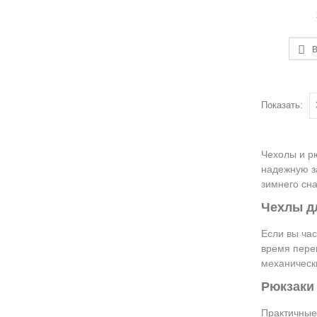
В
Показать:
Чехолы и р
надежную з
зимнего сна
Чехлы д
Если вы час
время пере
механическ
Рюкзаки
Практичные