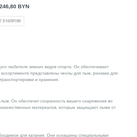
(205302)
246,80 BYN
Т В НАЛИЧИИ
ого любителя зимних видов спорта. Он обеспечивает
 ассортименте представлены чехлы для лыж, рюкзаки для
транспортировки и хранения.
 лыж. Он обеспечит сохранность вашего снаряжения во
ококачественных материалов, которые защищают лыжи от
обходимое для катания. Они оснащены специальными