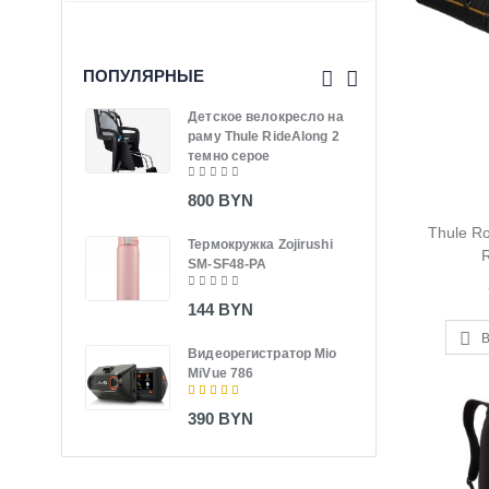
ПОПУЛЯРНЫЕ
Детское велокресло на
Терм
раму Thule RideAlong 2
TG0
темно серое
180
800 BYN
Терм
Thule R
Термокружка Zojirushi
FCE
SM-SF48-PA
185
144 BYN
Кувш
В
Видеорегистратор Mio
SH-
MiVue 786
170
390 BYN