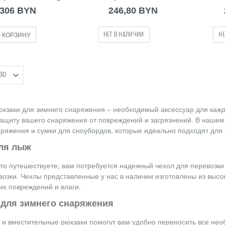
165cm
(205301)
306 BYN
246,80 BYN
НЕТ В НАЛИЧИИ
НЕ
 КОРЗИНУ
юкзаки для зимнего снаряжения – необходимый аксессуар для кажд
ащиту вашего снаряжения от повреждений и загрязнений. В нашем
ряжения и сумки для сноубордов, которые идеально подходят для 
ля лыж
то путешествуете, вам потребуется надежный чехол для перевозки
возки. Чехлы представленные у нас в наличии изготовлены из выс
их повреждений и влаги.
 для зимнего снаряжения
 и вместительные рюкзаки помогут вам удобно переносить все не