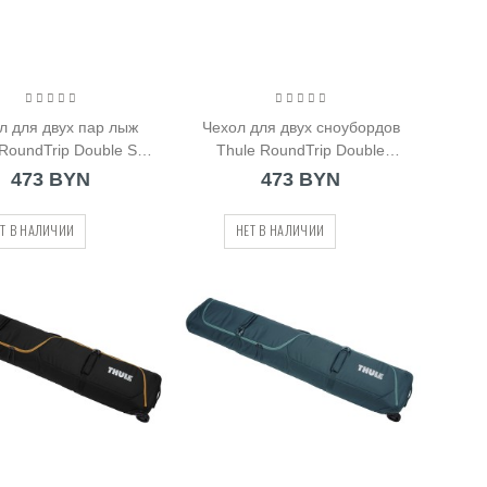
л для двух пар лыж
Чехол для двух сноубордов
RoundTrip Double Ski
Thule RoundTrip Double
Roller (205402)
Snowboard Roller (205501)
473 BYN
473 BYN
Т В НАЛИЧИИ
НЕТ В НАЛИЧИИ