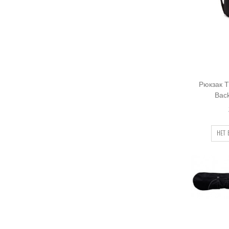
Рюкзак T
Bac
НЕТ