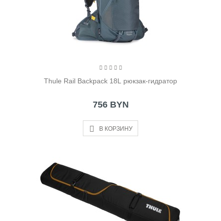
Thule Rail Backpack 18L рюкзак-гидратор
756 BYN
В КОРЗИНУ