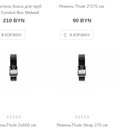
итель бокса для труб
Ремень Thule 2*275 см.
 Conduit Box Midwall
210 BYN
90 BYN
В КОРЗИНУ
В КОРЗИНУ
еньThule 2x600 см
РеменьThule Strap 275 см