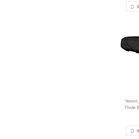
В
Чехол 
Thule 
В