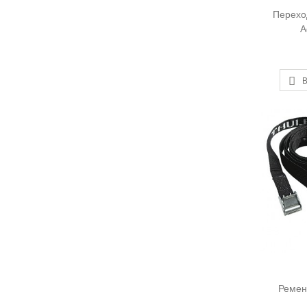
Переход
A
В
Ремен