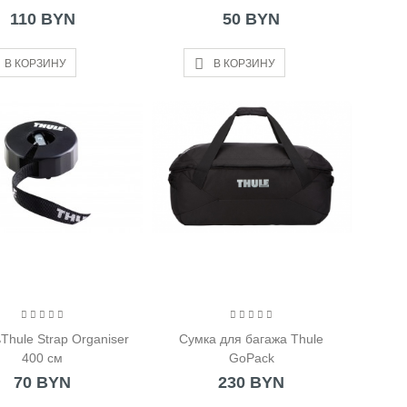
110 BYN
50 BYN
В КОРЗИНУ
В КОРЗИНУ
Thule Strap Organiser
Сумка для багажа Thule
400 см
GoPack
70 BYN
230 BYN