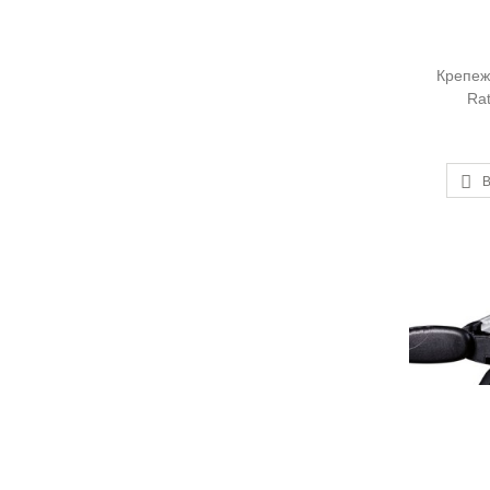
Крепеж
Ra
В