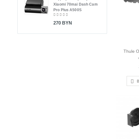
Xiaomi 70mai Dash Cam
170
Pro Plus A500S
270 BYN
Thule O
В