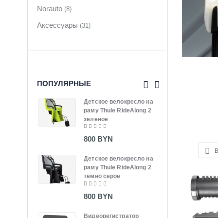
Norauto
(8)
Аксессуары
(31)
ПОПУЛЯРНЫЕ
Детское велокресло на
Терм
раму Thule RideAlong 2
SM-
зеленое
165
800 BYN
Терм
В
Детское велокресло на
CC2
раму Thule RideAlong 2
темно серое
255
800 BYN
Кувш
SH-
Видеорегистратор