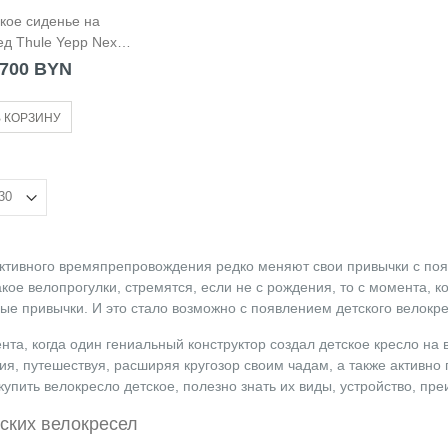
кое сиденье на
д Thule Yepp Nexxt
 Frame Mounted
700 BYN
коричневое
 КОРЗИНУ
ктивного времяпрепровождения редко меняют свои привычки с появ
такое велопрогулки, стремятся, если не с рождения, то с момента, 
е привычки. И это стало возможно с появлением детского велокре
нта, когда один гениальный конструктор создал детское кресло на 
, путешествуя, расширяя кругозор своим чадам, а также активно 
купить велокресло детское, полезно знать их виды, устройство, пр
ских велокресел