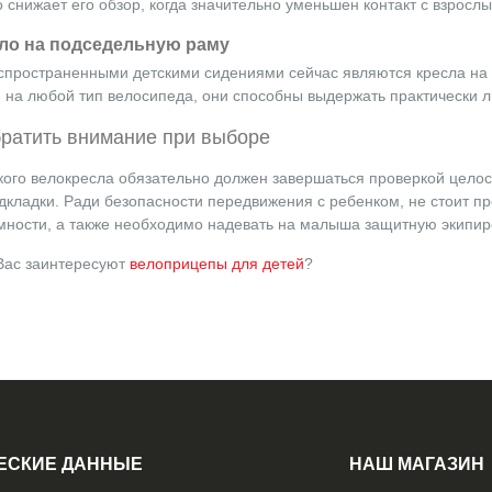
 снижает его обзор, когда значительно уменьшен контакт с взросл
ло на подседельную раму
пространенными детскими сидениями сейчас являются кресла на 
и на любой тип велосипеда, они способны выдержать практически 
братить внимание при выборе
кого велокресла обязательно должен завершаться проверкой целос
одкладки. Ради безопасности передвижения с ребенком, не стоит 
мности, а также необходимо надевать на малыша защитную экипир
Вас заинтересуют
велоприцепы для детей
?
ЕСКИЕ ДАННЫЕ
НАШ МАГАЗИН