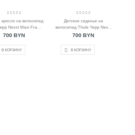
 кресло на велосипед
Детское сиденье на
Yepp Nexxt Maxi Frame
велосипед Thule Yepp Nexxt
Mounted серое
Maxi Frame Mounted белое
700 BYN
700 BYN
В КОРЗИНУ
В КОРЗИНУ