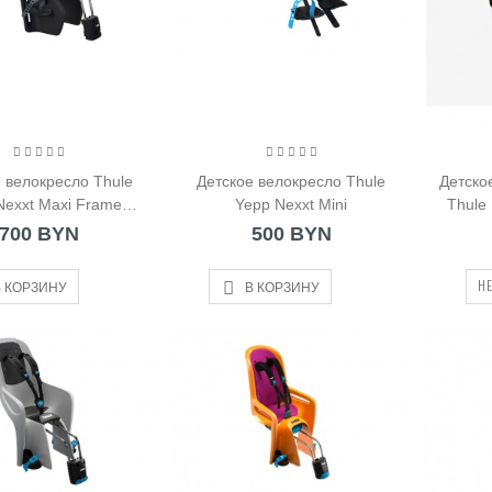
ос Zojirushi SF-
5-AH
 BYN
еорегистратор Mio
e i88
 велокресло Thule
Детское велокресло Thule
Детско
Nexxt Maxi Frame
Yepp Nexxt Mini
Thule
 BYN
unted чёрное
700 BYN
500 BYN
НЕ
 КОРЗИНУ
В КОРЗИНУ