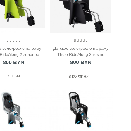
е велокресло на раму
Детское велокресло на раму
 RideAlong 2 зеленое
Thule RideAlong 2 темно
серое
800 BYN
800 BYN
Т В НАЛИЧИИ
В КОРЗИНУ