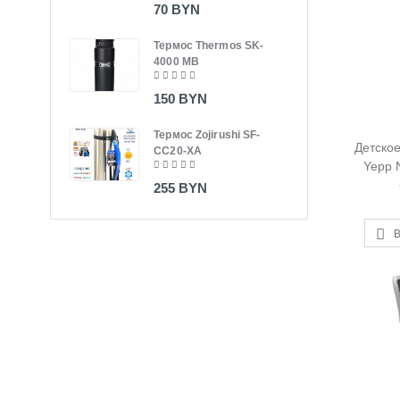
70 BYN
Терм
Термос Thermos SK-
CC1
4000 MB
220
150 BYN
Вид
Термос Zojirushi SF-
MiVu
Детское
CC20-XA
Yepp 
430
Mo
255 BYN
В