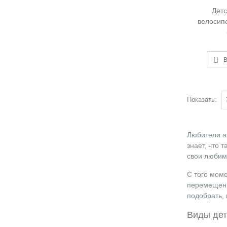
Детс
велосипе
Maxi
В
Показать:
Любители а
знает, что 
свои любимы
С того моме
перемещения
подобрать, 
Виды дет