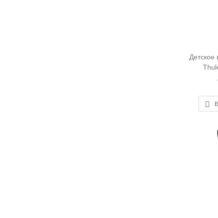
Детское 
Thul
В