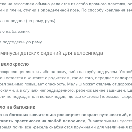
есла на велосипед обычно делаются из особо прочного пластика,
ими и плечи, ступни в определенной позе. По способу крепления ве
ло переднее (на раму, руль);
ло на багажник;
а подседельную раму.
минусы детских сидений для велосипеда
 велокресло
окресло цепляется либо на раму, либо на трубу под рулем. Устрой
он остается в контакте с родителем, кроме того, переднее велокре
сел значимо повышает опасность. Малыш может отвлечь от дорожно
октями, а в случаях непредвиденного, ребенок менее защищен. Ещ
эти не подходят для велосипедов, где все системы (тормозов, скор
ло на багажник
 на багажник значительно расширяет возраст путешествий, ег
тавить практически на любой велосипед
. Значительным недоста
ремя почти все кресела снабжаются пружинами для увеличения ком