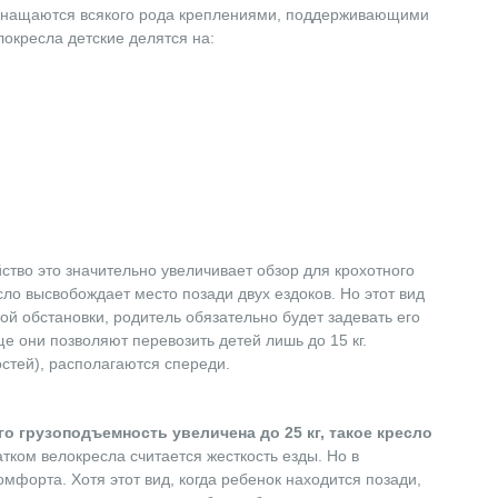
 оснащаются всякого рода креплениями, поддерживающими
локресла детские делятся на:
ство это значительно увеличивает обзор для крохотного
сло высвобождает место позади двух ездоков. Но этот вид
й обстановки, родитель обязательно будет задевать его
е они позволяют перевозить детей лишь до 15 кг.
остей), располагаются спереди.
о грузоподъемность увеличена до 25 кг, такое кресло
тком велокресла считается жесткость езды. Но в
форта. Хотя этот вид, когда ребенок находится позади,