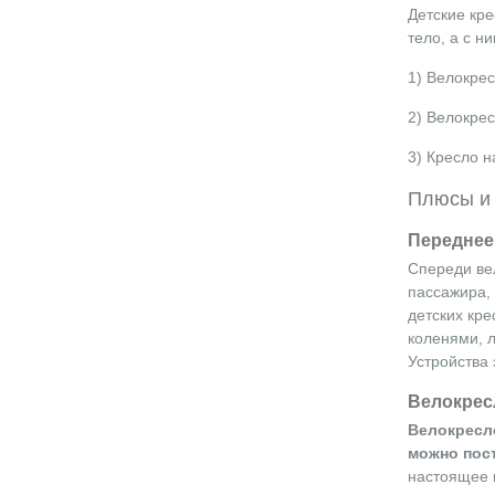
Детские кр
тело, а с н
1) Велокрес
2) Велокрес
3) Кресло н
Плюсы и 
Переднее
Спереди вел
пассажира, 
детских кре
коленями, л
Устройства 
Велокрес
Велокресло
можно пос
настоящее в