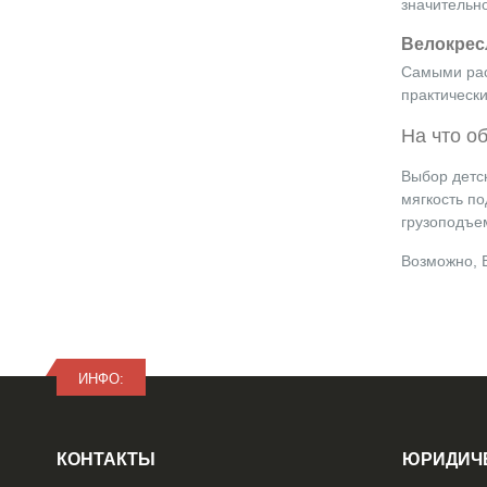
значительно
Велокрес
Самыми рас
практическ
На что о
Выбор детс
мягкость п
грузоподъе
Возможно, 
ИНФО:
КОНТАКТЫ
ЮРИДИЧ