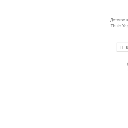
Детское 
Thule Ye
Mou
В