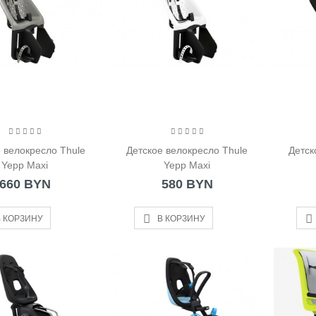
 велокресло Thule
Детское велокресло Thule
Детск
Yepp Maxi
Yepp Maxi
660 BYN
580 BYN
 КОРЗИНУ
В КОРЗИНУ
окружка Zojirushi
TA48-PA
 BYN