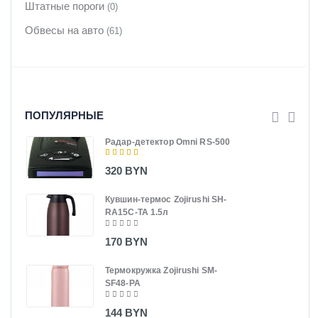
Штатные пороги
(0)
Обвесы на авто
(61)
ПОПУЛЯРНЫЕ
Радар-детектор Omni RS-500
320 BYN
Кувшин-термос Zojirushi SH-
RA15C-TA 1.5л
170 BYN
Термокружка Zojirushi SM-
SF48-PA
144 BYN