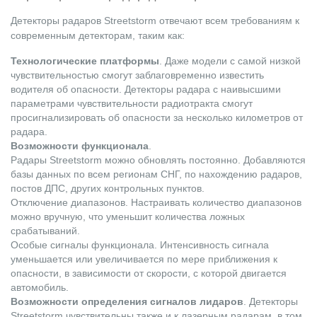
Детекторы радаров Streetstorm отвечают всем требованиям к
современным детекторам, таким как:
Технологические платформы
. Даже модели с самой низкой
чувствительностью смогут заблаговременно известить
водителя об опасности. Детекторы радара с наивысшими
параметрами чувствительности радиотракта смогут
просигнализировать об опасности за несколько километров от
радара.
Возможности функционала
.
Радары Streetstorm можно обновлять постоянно. Добавляются
базы данных по всем регионам СНГ, по нахождению радаров,
постов ДПС, других контрольных пунктов.
Отключение диапазонов. Настраивать количество диапазонов
можно вручную, что уменьшит количества ложных
срабатываний.
Особые сигналы функционала. Интенсивность сигнала
уменьшается или увеличивается по мере приближения к
опасности, в зависимости от скорости, с которой двигается
автомобиль.
Возможности определения сигналов лидаров
. Детекторы
Streetstorm чувствительны также и к лазерным радарам, в том