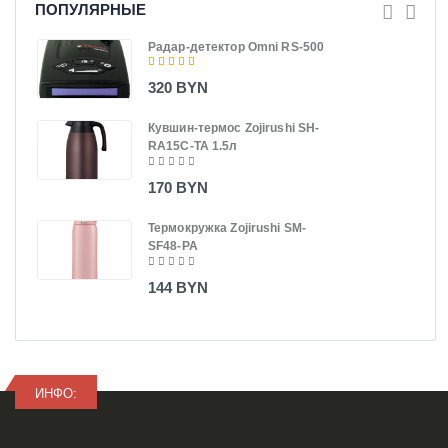
ПОПУЛЯРНЫЕ
Радар-детектор Omni RS-500
320 BYN
Кувшин-термос Zojirushi SH-
RA15C-TA 1.5л
170 BYN
Термокружка Zojirushi SM-
SF48-PA
144 BYN
ИНФО: