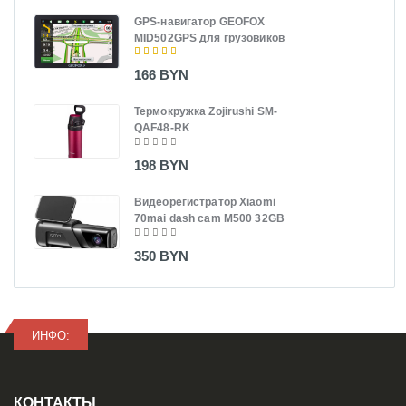
GPS-навигатор GEOFOX
MID502GPS для грузовиков
166 BYN
Термокружка Zojirushi SM-
QAF48-RK
198 BYN
Видеорегистратор Xiaomi
70mai dash cam M500 32GB
350 BYN
ИНФО:
КОНТАКТЫ