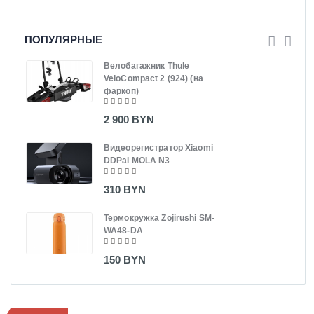
ПОПУЛЯРНЫЕ
Велобагажник Thule
VeloCompact 2 (924) (на
фаркоп)
2 900 BYN
Видеорегистратор Xiaomi
DDPai MOLA N3
310 BYN
Термокружка Zojirushi SM-
WA48-DA
150 BYN