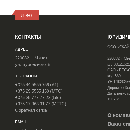
ИНФО:
КОНТАКТЫ
ЮРИДИЧ
ООО «СКАЙ
АДРЕС
220082, г. Минск
220082 г. Ми
ул. Бурдейного, 8
р/с 3012162
ОАО «БПС-Сб
код 369
ТЕЛЕФОНЫ
УНП 192025
+375 44 5555 759 (A1)
Директор Кс
+375 29 5555 159 (МТС)
Дата регистр
+375 25 777 77 22 (Life)
156734
+375 17 363 31 77 (МГТС)
Обратная связь
О компа
EMAIL
Ваканси