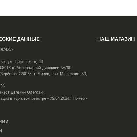
ЕСКИЕ ДАННЫЕ
НАШ МАГАЗИН
 ЛАБС»
нск, ул. Притыцкого, 38
108013 в Региональной дирекции №700
ербанк» 220035, г. Минск, пр-т Машерова, 80,
656
ензов Евгений Олегович
ации в торговом реестре - 09.04.2014г. Номер -
нии
и