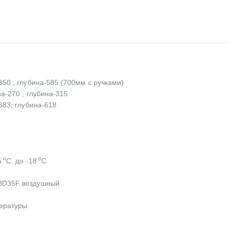
50 ; глубина-585 (700мм с ручками)
а-270 ; глубина-315
383; глубина-618
о
о
5
С до -18
С
BD35F воздушный
ературы