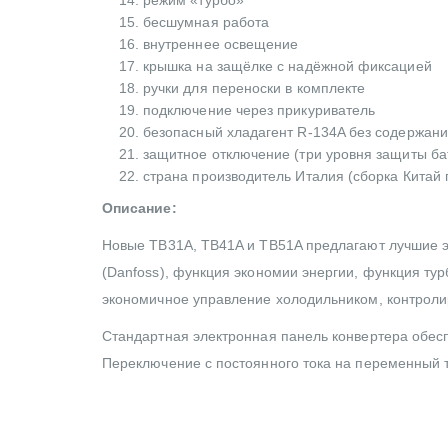
бесшумная работа
внутреннее освещение
крышка на защёлке с надёжной фиксацией
ручки для переноски в комплекте
подключение через прикуриватель
безопасный хладагент R-134A без содержан
защитное отключение (три уровня защиты батар
страна производитель Италия (сборка Китай п
Описание:
Новые TB31A, TB41A и TB51A предлагают лучшие 
(Danfoss), функция экономии энергии, функция ту
экономичное управление холодильником, контролир
Стандартная электронная панель конвертера обесп
Переключение с постоянного тока на переменный т