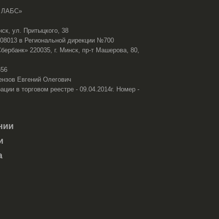
 ЛАБС»
нск, ул. Притыцкого, 38
108013 в Региональной дирекции №700
ербанк» 220035, г. Минск, пр-т Машерова, 80,
656
ензов Евгений Олегович
ации в торговом реестре - 09.04.2014г. Номер -
нии
и
а