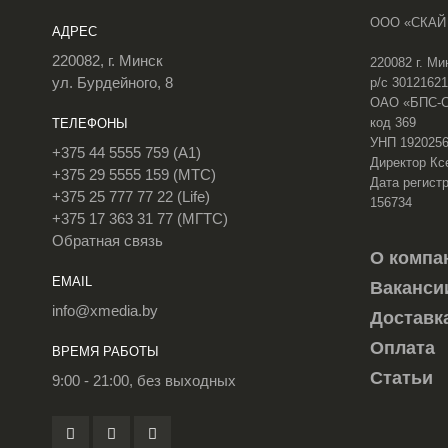
ООО «СКАЙ
АДРЕС
220082, г. Минск
220082 г. Ми
ул. Бурдейного, 8
р/с 3012162
ОАО «БПС-Сб
код 369
ТЕЛЕФОНЫ
УНП 192025
+375 44 5555 759 (A1)
Директор Кс
+375 29 5555 159 (МТС)
Дата регистр
+375 25 777 77 22 (Life)
156734
+375 17 363 31 77 (МГТС)
Обратная связь
О компа
EMAIL
Ваканси
info@xmedia.by
Доставк
Оплата
ВРЕМЯ РАБОТЫ
Статьи
9:00 - 21:00, без выходных