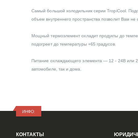
Самый большой холодильник серии TropiCool. Подо
объем внутреннего пространства позволит Вам не 
Мощный термоэлемент охладит продукты до темпе
подогреет до температуры +65 градусов.
Питание охлаждающего элемента — 12 - 24В или 22
автомобиле, так и дома.
ИНФО:
КОНТАКТЫ
ЮРИДИЧ