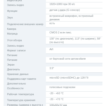
видео/звука
1920×1080 при 30 к/с
Запись видео
датчик удара (G-сенсор)
Функции
встроенный микрофон, встроенный
Звук
динамик
есть
Подключение внешних камер
Камера
CMOS 2 млн пикс.
Матрица
130° (по диагонали), 113° (по ширине), 58°
Угол обзора
(по высоте)
Запись видео
AVI
Формат записи
Питание
от бортовой сети автомобиля
Питание
Экран
3.5"
Диагональ
Хранение данных
microSD (microSDHC) до 128 Гб
Поддержка карт памяти
Дополнительно
голосовые подсказки
Особенности
-20 - +60 °C
Рабочая температура
-20 - +70 °C
Температура хранения
Размеры (ширина x высота x
100x60x32 мм