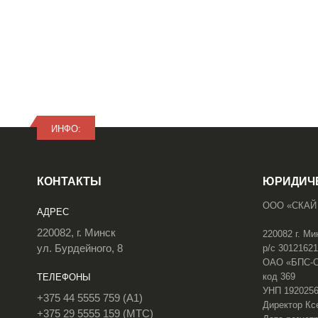
ИНФО:
КОНТАКТЫ
ЮРИДИЧ
ООО «СКАЙ
АДРЕС
220082, г. Минск
220082 г. Ми
ул. Бурдейного, 8
р/с 3012162
ОАО «БПС-Сб
код 369
ТЕЛЕФОНЫ
УНП 192025
+375 44 5555 759 (A1)
Директор Кс
+375 29 5555 159 (МТС)