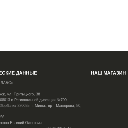
ЕСКИЕ ДАННЫЕ
НАШ МАГАЗИН
 ЛАБС»
нск, ул. Притыцкого, 38
108013 в Региональной дирекции №700
ербанк» 220035, г. Минск, пр-т Машерова, 80,
656
ензов Евгений Олегович