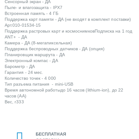
Сенсорный экран -
ДА
Пыле- и влагозащита -
IPX7
Встроенная память -
4 ГБ
Поддержка карт памяти -
ДА (не входят в комплект поставки)
Арт.
010-01534-15
Поддержка растровых карт и космоснимков
Подписка на 1 год
ANT+ -
ДА
Камера -
ДА (8-мегапиксельная)
Поддержка беспроводных датчиков -
ДА (опция)
Планировщик маршрута -
ДА
Электронный компас -
ДА
Барометр -
ДА
Гарантия -
24 мес.
Количество точек -
4 000
Тип разъема питания -
mini-USB
Время автономной работы
до 16 часов (lithium-ion), до 22
часов (AA)
Вес, г
333
БЕСПЛАТНАЯ