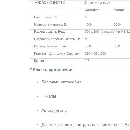
HYDRONIC B4W SC
Ступени нагрева
Большая
Малая
Напряжение,
В
12
Мощность нагрева,
Вт
4300
1500
Расход воды,
м3/час
900 ± 100 при давлении 0,1 ба
Потребяемая эл.мощность,
Вт
48
22
Расход топлива,
л/час
0,60
0,20
Размеры: Дл x Шир x Выс,
мм
220 x 86 x 160
Вес,
кг
2,7
Область применения:
Легковые автомобили
Пикапы
Автофургоны
Для двигателем с литражом < примерно 1.9 