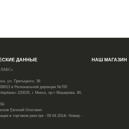
ЕСКИЕ ДАННЫЕ
НАШ МАГАЗИН
 ЛАБС»
нск, ул. Притыцкого, 38
108013 в Региональной дирекции №700
ербанк» 220035, г. Минск, пр-т Машерова, 80,
656
ензов Евгений Олегович
ации в торговом реестре - 09.04.2014г. Номер -