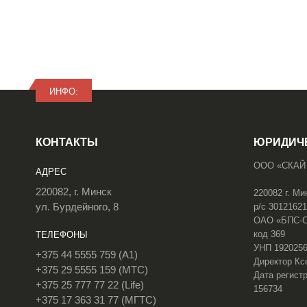
ИНФО:
КОНТАКТЫ
ЮРИДИЧ
ООО «СКАЙ
АДРЕС
220082, г. Минск
220082 г. Ми
ул. Бурдейного, 8
р/с 3012162
ОАО «БПС-Сб
код 369
ТЕЛЕФОНЫ
УНП 192025
+375 44 5555 759 (A1)
Директор Кс
+375 29 5555 159 (МТС)
Дата регистр
+375 25 777 77 22 (Life)
156734
+375 17 363 31 77 (МГТС)