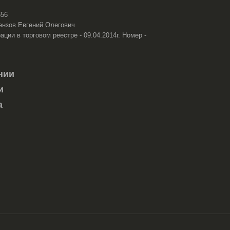
656
ензов Евгений Олегович
ации в торговом реестре - 09.04.2014г. Номер -
нии
и
а