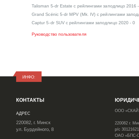
Talisman 5-dr Estate с рейлингами заподлицо 2016 -
Grand Scénic 5-dr MPV (Mk. IV) с рейлингами запод
Captur 5-dr SUV с рейлингами заподлицо 2020 - 0
Руководство пользователя
ИНФО:
КОНТАКТЫ
ЮРИДИЧ
ООО «СКАЙ
АДРЕС
220082, г. Минск
220082 г. Ми
ул. Бурдейного, 8
р/с 3012162
ОАО «БПС-Сб