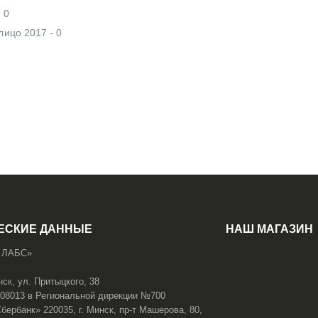
 0
лицо 2017 - 0
ЕСКИЕ ДАННЫЕ
НАШ МАГАЗИН
 ЛАБС»
нск, ул. Притыцкого, 38
108013 в Региональной дирекции №700
ербанк» 220035, г. Минск, пр-т Машерова, 80,