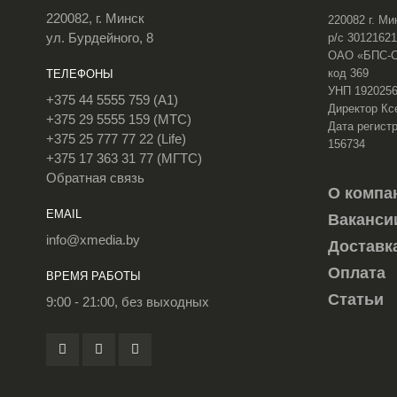
220082, г. Минск
220082 г. Ми
ул. Бурдейного, 8
р/с 3012162
ОАО «БПС-Сб
код 369
ТЕЛЕФОНЫ
УНП 192025
+375 44 5555 759 (A1)
Директор Кс
+375 29 5555 159 (МТС)
Дата регистр
+375 25 777 77 22 (Life)
156734
+375 17 363 31 77 (МГТС)
Обратная связь
О компа
EMAIL
Ваканси
info@xmedia.by
Доставк
Оплата
ВРЕМЯ РАБОТЫ
Статьи
9:00 - 21:00, без выходных