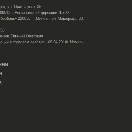
нск, ул. Притыцкого, 38
108013 в Региональной дирекции №700
ербанк» 220035, г. Минск, пр-т Машерова, 80,
656
ензов Евгений Олегович
ации в торговом реестре - 09.04.2014г. Номер -
нии
и
а