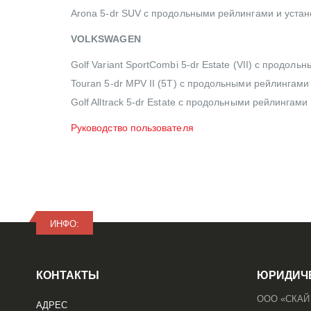
Arona 5-dr SUV с продольными рейлингами и уста
VOLKSWAGEN
Golf Variant SportCombi 5-dr Estate (VII) с продо
Touran 5-dr MPV II (5T) с продольными рейлингам
Golf Alltrack 5-dr Estate с продольными рейлинга
Руководство пользователя
ИНФО:
КОНТАКТЫ
ЮРИДИЧ
ООО «СКАЙ
АДРЕС