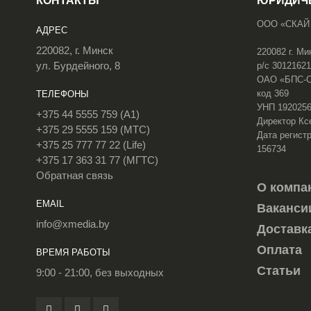
КОНТАКТЫ
ЮРИДИЧ
ООО «СКАЙ
АДРЕС
220082, г. Минск
220082 г. Ми
ул. Бурдейного, 8
р/с 3012162
ОАО «БПС-Сб
код 369
ТЕЛЕФОНЫ
УНП 192025
+375 44 5555 759 (A1)
Директор Кс
+375 29 5555 159 (МТС)
Дата регистр
+375 25 777 77 22 (Life)
156734
+375 17 363 31 77 (МГТС)
Обратная связь
О компа
EMAIL
Ваканси
info@xmedia.by
Доставк
Оплата
ВРЕМЯ РАБОТЫ
Статьи
9:00 - 21:00, без выходных