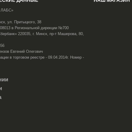
ЕСКИЕ ДАННЫЕ
НАШ МАГАЗИН
 ЛАБС»
нск, ул. Притыцкого, 38
108013 в Региональной дирекции №700
ербанк» 220035, г. Минск, пр-т Машерова, 80,
656
ензов Евгений Олегович
ации в торговом реестре - 09.04.2014г. Номер -
нии
и
а