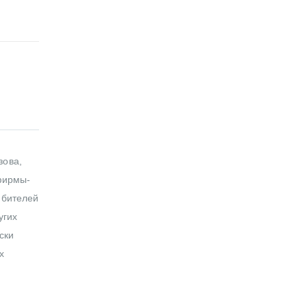
зова,
фирмы-
юбителей
угих
ски
х