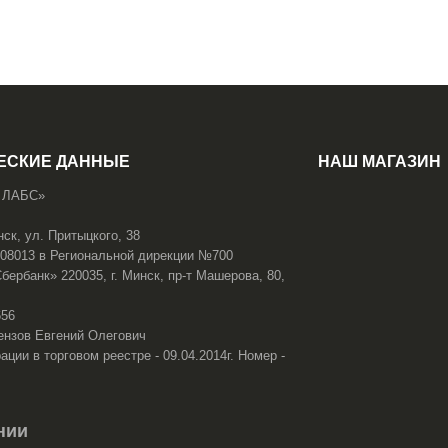
ЕСКИЕ ДАННЫЕ
НАШ МАГАЗИН
 ЛАБС»
нск, ул. Притыцкого, 38
108013 в Региональной дирекции №700
ербанк» 220035, г. Минск, пр-т Машерова, 80,
656
ензов Евгений Олегович
ации в торговом реестре - 09.04.2014г. Номер -
нии