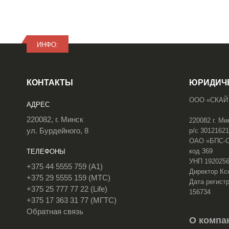
ИНФО:
КОНТАКТЫ
ЮРИДИЧ
ООО «СКАЙ
АДРЕС
220082, г. Минск
220082 г. Ми
ул. Бурдейного, 8
р/с 3012162
ОАО «БПС-Сб
код 369
ТЕЛЕФОНЫ
УНП 192025
+375 44 5555 759 (A1)
Директор Кс
+375 29 5555 159 (МТС)
Дата регистр
+375 25 777 77 22 (Life)
156734
+375 17 363 31 77 (МГТС)
Обратная связь
О компа