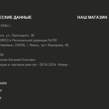
ЕСКИЕ ДАННЫЕ
НАШ МАГАЗИН
 ЛАБС»
нск, ул. Притыцкого, 38
108013 в Региональной дирекции №700
ербанк» 220035, г. Минск, пр-т Машерова, 80,
656
ензов Евгений Олегович
ации в торговом реестре - 09.04.2014г. Номер -
нии
и
а