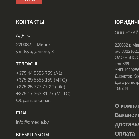
КОНТАКТЫ
ЮРИДИЧ
ООО «СКАЙ
АДРЕС
220082, г. Минск
220082 г. Ми
ул. Бурдейного, 8
р/с 3012162
ОАО «БПС-Сб
код 369
ТЕЛЕФОНЫ
УНП 192025
+375 44 5555 759 (A1)
Директор Кс
+375 29 5555 159 (МТС)
Дата регистр
+375 25 777 77 22 (Life)
156734
+375 17 363 31 77 (МГТС)
Обратная связь
О компа
EMAIL
Ваканси
info@xmedia.by
Доставк
Оплата
ВРЕМЯ РАБОТЫ