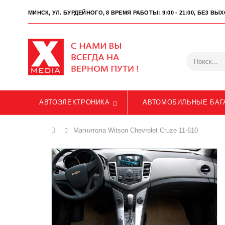
МИНСК, УЛ. БУРДЕЙНОГО, 8
ВРЕМЯ РАБОТЫ: 9:00 - 21:00, БЕЗ В
АВТОЭЛЕКТРОНИКА
АВТОМОБИЛЬНЫЕ БАГ
Главная
Магнитола Witson Chevrolet Cruze 11-610