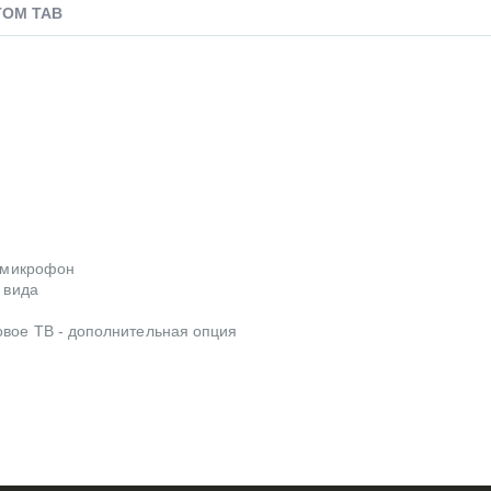
TOM TAB
й микрофон
 вида
овое ТВ - дополнительная опция