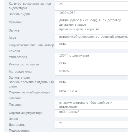
Количество каналов записи
2/1
видео/звука
1920×1080
Запись видео
датчик удара (G-сенсор), GPS, детектор
Функции
движения в кадре
времени и даты, скорости
Запись
встроенный микрофон, встроенный динамик
Звук
есть
Подключение внешних камер
Камера
130° (по диагонали)
Угол обзора
есть
Режим фотосъемки
стекло
Материал линз
Запись видео
Запись события в отдельный
есть
файл
MP4 / H.264
Формат записи/видеокодек
Питание
от аккумулятора, от бортовой сети
Питание
автомобиля
собственный
Формат аккумулятора
Экран
2"
Диагональ
Подключение