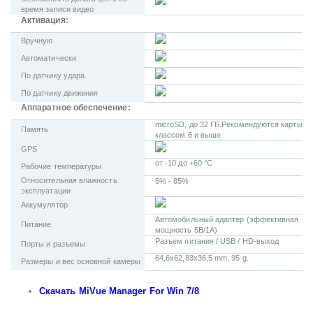
время записи видео
Активация:
Вручную
Автоматически
По датчику удара
По датчику движения
Аппаратное обеспечение:
microSD, до 32 ГБ.Рекомендуются карты
Память
классом 6 и выше
GPS
от -10 до +60 °C
Рабочие температуры
Относительная влажность
5% - 85%
эксплуатации
Аккумулятор
Автомобильный адаптер (эффективная
Питание
мощность 5В/1А)
Разъем питания / USB / HD-выход
Порты и разъемы
64,6x62,83x36,5 mm, 95 g.
Размеры и вес основной камеры
Скачать MiVue Manager For Win 7/8