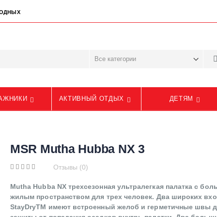
ЫХОДНЫХ
АЖНИКИ
АКТИВНЫЙ ОТДЫХ
ДЕТЯМ
MSR Mutha Hubba NX 3
Отзывы (0)
Mutha Hubba NX трехсезонная ультралегкая палатка с бо
жилым пространством для трех человек. Два широких вх
StayDryTM имеют встроенный желоб и герметичные швы 
защиты от попадания осадков внутрь палатки. Два больш