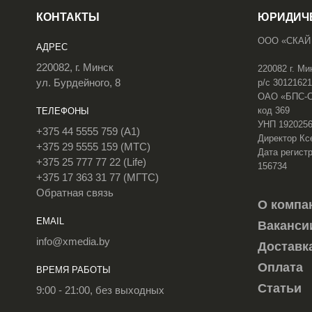
КОНТАКТЫ
ЮРИДИЧ
ООО «СКАЙ
АДРЕС
220082, г. Минск
220082 г. Ми
ул. Бурдейного, 8
р/с 3012162
ОАО «БПС-Сб
код 369
ТЕЛЕФОНЫ
УНП 192025
+375 44 5555 759 (A1)
Директор Кс
+375 29 5555 159 (МТС)
Дата регистр
+375 25 777 77 22 (Life)
156734
+375 17 363 31 77 (МГТС)
Обратная связь
О компа
EMAIL
Ваканси
info@xmedia.by
Доставк
Оплата
ВРЕМЯ РАБОТЫ
Статьи
9:00 - 21:00, без выходных