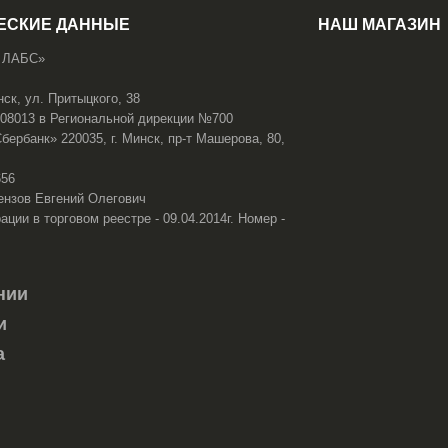
ЕСКИЕ ДАННЫЕ
НАШ МАГАЗИН
 ЛАБС»
нск, ул. Притыцкого, 38
108013 в Региональной дирекции №700
ербанк» 220035, г. Минск, пр-т Машерова, 80,
656
ензов Евгений Олегович
ации в торговом реестре - 09.04.2014г. Номер -
нии
и
а