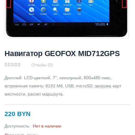
Навигатор GEOFOX MID712GPS
Отзывы (0)
Дисплей: LCD-цветной, 7'', сенсорный, 800х480 пикс,
встроенная память: 8192 Мб, USB, microSD, загрузка карт
местности, расчет маршрута.
220 BYN
Доступность:
Нет в наличии