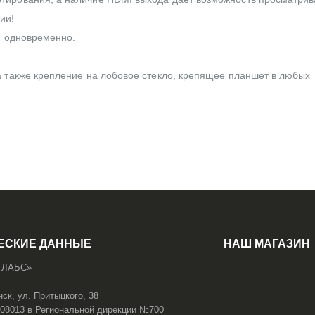
ии!
й одновременно.
а также крепление на лобовое стекло, крепящее планшет в любых
ЕСКИЕ ДАННЫЕ
НАШ МАГАЗИН
 ЛАБС»
нск, ул. Притыцкого, 38
108013 в Региональной дирекции №700