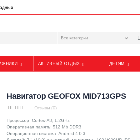
ЫХОДНЫХ
АЖНИКИ
АКТИВНЫЙ ОТДЫХ
ДЕТЯМ
Навигатор GEOFOX MID713GPS
Отзывы (0)
Процессор: Cortex-A8, 1.2GHz
Оперативная память: 512 Mb DDR3
Операционная система: Android 4.0.3
Дисплей: 7 '' (16:9) емкостный, мультитач , 1024*600HD IPS