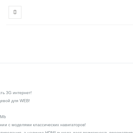
ать 3G интернет!
цевой для WEB!
2Mb
ении с моделями классических навигаторов!
тирования, а наличие HDMI выхода дает возможность просматрив