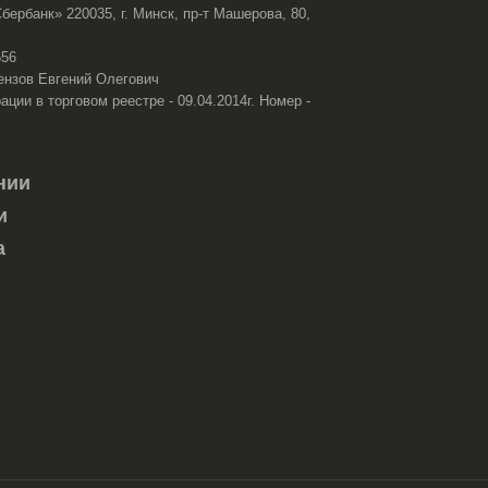
ербанк» 220035, г. Минск, пр-т Машерова, 80,
656
ензов Евгений Олегович
ации в торговом реестре - 09.04.2014г. Номер -
нии
и
а