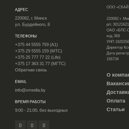
ООО «СКАЙ
АДРЕС
220082, г. Минск
220082 г. Ми
ул. Бурдейного, 8
р/с 3012162
ОАО «БПС-Сб
код 369
ТЕЛЕФОНЫ
УНП 192025
+375 44 5555 759 (A1)
Директор Кс
+375 29 5555 159 (МТС)
Дата регистр
+375 25 777 77 22 (Life)
156734
+375 17 363 31 77 (МГТС)
Обратная связь
О компа
EMAIL
Ваканси
info@xmedia.by
Доставк
Оплата
ВРЕМЯ РАБОТЫ
Статьи
9:00 - 21:00, без выходных