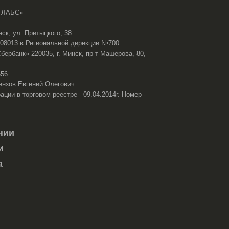
 ЛАБС»
нск, ул. Притыцкого, 38
108013 в Региональной дирекции №700
ербанк» 220035, г. Минск, пр-т Машерова, 80,
656
ензов Евгений Олегович
ации в торговом реестре - 09.04.2014г. Номер -
нии
и
а