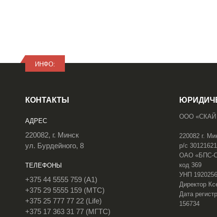
ИНФО:
КОНТАКТЫ
ЮРИДИЧ
ООО «СКАЙ
АДРЕС
220082, г. Минск
220082 г. Ми
ул. Бурдейного, 8
р/с 3012162
ОАО «БПС-Сб
код 369
ТЕЛЕФОНЫ
УНП 192025
+375 44 5555 759 (A1)
Директор Кс
+375 29 5555 159 (МТС)
Дата регистр
+375 25 777 77 22 (Life)
156734
+375 17 363 31 77 (МГТС)