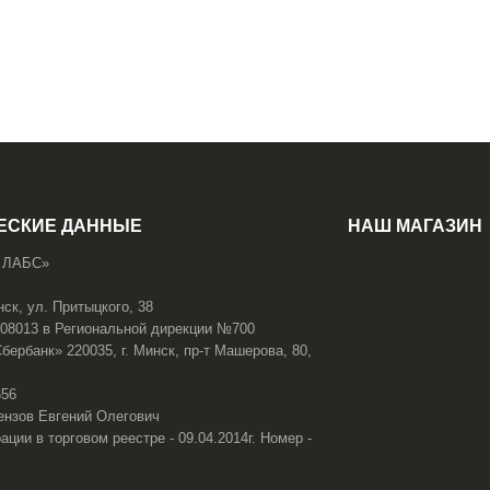
ЕСКИЕ ДАННЫЕ
НАШ МАГАЗИН
 ЛАБС»
нск, ул. Притыцкого, 38
108013 в Региональной дирекции №700
ербанк» 220035, г. Минск, пр-т Машерова, 80,
656
ензов Евгений Олегович
ации в торговом реестре - 09.04.2014г. Номер -