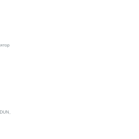
лятор
 DUN,