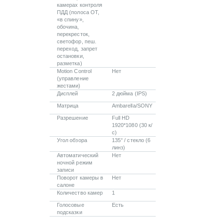
камерах контроля
ПДД (полоса ОТ,
«в спину»,
обочина,
перекресток,
светофор, пеш.
переход, запрет
остановки,
разметка)
Motion Control
Нет
(управление
жестами)
Дисплей
2 дюйма (IPS)
Матрица
Ambarella/SONY
Разрешение
Full HD
1920*1080 (30 к/
с)
Угол обзора
135° / стекло (6
линз)
Автоматический
Нет
ночной режим
записи
Поворот камеры в
Нет
салоне
Количество камер
1
Голосовые
Есть
подсказки