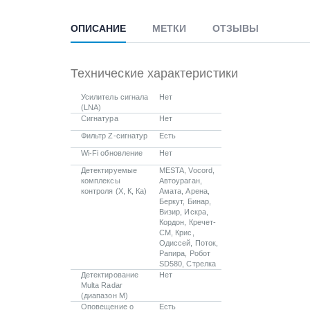
ОПИСАНИЕ
МЕТКИ
ОТЗЫВЫ
Технические характеристики
Усилитель сигнала
Нет
(LNA)
Сигнатура
Нет
Фильтр Z-сигнатур
Есть
Wi-Fi обновление
Нет
Детектируемые
MESTA, Vocord,
комплексы
Автоураган,
контроля (Х, К, Ка)
Амата, Арена,
Беркут, Бинар,
Визир, Искра,
Кордон, Кречет-
СМ, Крис,
Одиссей, Поток,
Рапира, Робот
SD580, Стрелка
Детектирование
Нет
Multa Radar
(диапазон М)
Оповещение о
Есть