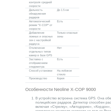
контроля средней
скорости
Дальность
До 1.5 км
обнаружения
радаров
Автоматический
Есть
режим "Х-СОР" от
скорости
Добавление
Только опасные
ложных и опасных
зоны
зон с настройкой
радиуса
Отключение
Нет
отдельных типов
камер в базе GPS
Заставка с
Есть
отображением
спидометра
Способ установки
На лобовое
стекло
Производство
Корея
Особенности Neoline X-COP 9000
В устройство встроена система GPS. Она об
полицейских радаров. Детектор способен ра
включая «Стрелку», «Автодорию», «Кордон», 
комплексах контроля скорости не только Росс