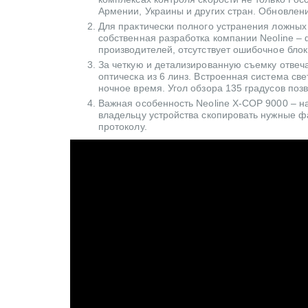
Армении, Украины и других стран. Обновлен
Для практически полного устранения ложных
собственная разработка компании Neoline – ф
производителей, отсутствует ошибочное бло
За четкую и детализированную съемку отвеч
оптическа из 6 линз. Встроенная система св
ночное время. Угол обзора 135 градусов по
Важная особенность Neoline X-COP 9000 – н
владельцу устройства скопировать нужные ф
протоколу.