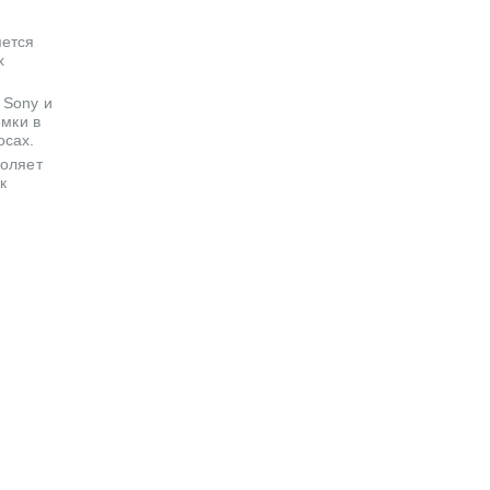
яется
х
 Sony и
емки в
осах.
воляет
к