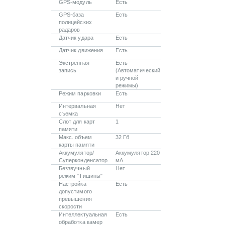
GPS-модуль
Есть
GPS-база
Есть
полицейских
радаров
Датчик удара
Есть
Датчик движения
Есть
Экстренная
Есть
запись
(Автоматический
и ручной
режимы)
Режим парковки
Есть
Интервальная
Нет
съемка
Слот для карт
1
памяти
Макс. объем
32 Гб
карты памяти
Аккумулятор/
Аккумулятор 220
Суперконденсатор
мА
Беззвучный
Нет
режим "Тишины"
Настройка
Есть
допустимого
превышения
скорости
Интеллектуальная
Есть
обработка камер