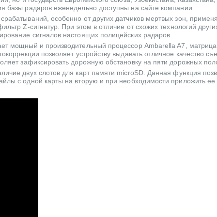
ия базы радаров еженедельно доступны на сайте компании.
 срабатываний, особенно от других датчиков мертвых зон, примен
ильтр Z-сигнатур. При этом в отличие от схожих технологий други
кирование сигналов настоящих полицейских радаров.
ает мощный и производительный процессор Ambarella A7, матрица
етокоррекции позволяет устройству выдавать отличное качество съ
зволяет зафиксировать дорожную обстановку на пяти дорожных пол
аличие двух слотов для карт памяти microSD. Данная функция поз
айлы с одной карты на вторую и при необходимости приложить ее 