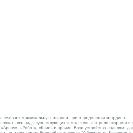
еспечивает максимальную точность при определении координат
спознать все виды существующих комплексов контроля скорости и 
«Арену», «Робот», «Крис» и прочие. База устройства содержит да
ии, но и государств Европейского союза, Узбекистана, Казахстана,