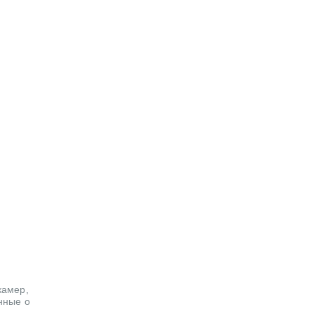
камер,
нные о