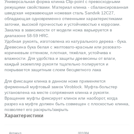
Универсальная форма клинка Clip-point с превосходными
режущими свойствами. Материал клинка - сбалансированная
шведская нержавеющая ножевая сталь Sandvik 12C27,
обладающая одновременно отменными характеристиками
заточки, высокой прочностью и устойчивостью к коррозии.
Закалка в зависимости от модели ножа варьируется в
диапазоне 58-59 HRC.
Удобная рукоять, изготовлена из натурального дерева - бука.
Древесина бука белая с желтовато-красным или розовато-
коричневым оттенком, плотная, тяжёлая, устойчива к
влажности. Для удобства и защиты древесины от влаги,
каждый экземпляр рукояти тщательно полируется и
покрывается защитным слоем бесцветного лака
Для фиксации клинка в данном ноже применяется
фирменный муфтовый замок Viroblock. Муфта-больстер
установлена на месте сопряжения клинка и рукояти.
Вращение муфты фиксирует клинок или наоборот, когда
разрез на муфте должен быть совмещен с плоскостью клинка,
позволяет его раскрыть/закрыть
Характеристики
Артикул
001084