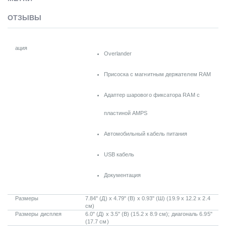
ОТЗЫВЫ
ация
Overlander
Присоска с магнитным держателем RAM
Адаптер шарового фиксатора RAM с
пластиной AMPS
Автомобильный кабель питания
USB кабель
Документация
Размеры
7.84" (Д) x 4.79" (В) x 0.93" (Ш) (19.9 x 12.2 x 2.4
см)
Размеры дисплея
6.0" (Д) x 3.5" (В) (15.2 x 8.9 см); диагональ 6.95"
(17.7 см)