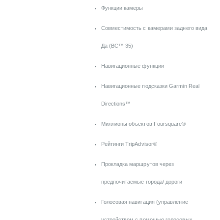
Функции камеры
Совместимость с камерами заднего вида
Да (BC™ 35)
Навигационные функции
Навигационные подсказки Garmin Real
Directions™
Миллионы объектов Foursquare®
Рейтинги TripAdvisor®
Прокладка маршрутов через
предпочитаемые города/ дороги
Голосовая навигация (управление
устройством с помощью голосовых