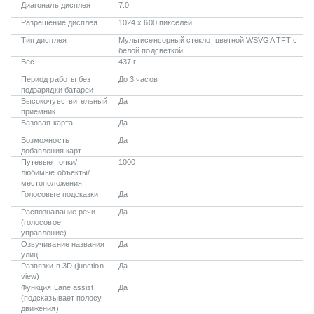
Диагональ дисплея
7.0
Разрешение дисплея
1024 х 600 пикселей
Тип дисплея
Мультисенсорный стекло, цветной WSVGA TFT с
белой подсветкой
Вес
437 г
Период работы без
До 3 часов
подзарядки батареи
Высокочувствительный
Да
приемник
Базовая карта
Да
Возможность
Да
добавления карт
Путевые точки/
1000
любимые объекты/
местоположения
Голосовые подсказки
Да
Распознавание речи
Да
(голосовое
управление)
Озвучивание названия
Да
улиц
Развязки в 3D (junction
Да
view)
Функция Lane assist
Да
(подсказывает полосу
движения)