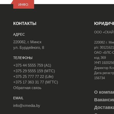
ИНФО:
КОНТАКТЫ
ЮРИДИЧ
ООО «СКАЙ
АДРЕС
220082, г. Минск
220082 г. Ми
ул. Бурдейного, 8
р/с 3012162
ОАО «БПС-Сб
код 369
ТЕЛЕФОНЫ
УНП 192025
+375 44 5555 759 (A1)
Директор Кс
+375 29 5555 159 (МТС)
Дата регистр
+375 25 777 77 22 (Life)
156734
+375 17 363 31 77 (МГТС)
Обратная связь
О компа
EMAIL
Ваканси
info@xmedia.by
Доставк