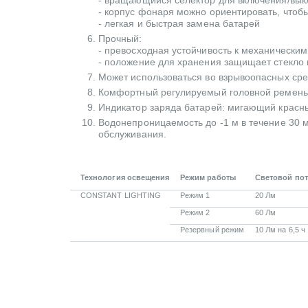
- вращающийся селектор для включения/вы
- корпус фонаря можно ориентировать, чтобы
- легкая и быстрая замена батарей
Прочный:
- превосходная устойчивость к механическим 
- положение для хранения защищает стекло 
Может использоваться во взрывоопасных сред
Комфортный регулируемый головной ремень; 
Индикатор заряда батарей: мигающий красны
Водонепроницаемость до -1 м в течение 30 ми
обслуживания.
Технология освещения
Режим работы
Световой по
CONSTANT LIGHTING
Режим 1
20 Лм
Режим 2
60 Лм
Резервный режим
10 Лм на 6,5 ч