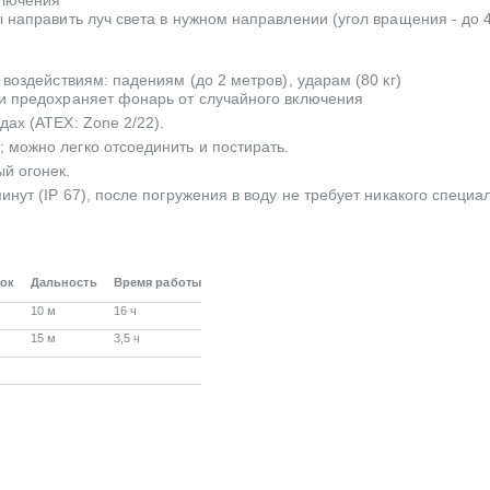
ключения
 направить луч света в нужном направлении (угол вращения - до 
воздействиям: падениям (до 2 метров), ударам (80 кг)
и предохраняет фонарь от случайного включения
ах (ATEX: Zone 2/22).
можно легко отсоединить и постирать.
й огонек.
нут (IP 67), после погружения в воду не требует никакого специа
ток
Дальность
Время работы
10 м
16 ч
15 м
3,5 ч