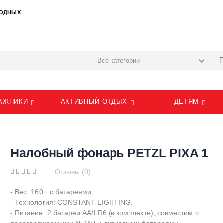
ЫХОДНЫХ
АЖНИКИ
АКТИВНЫЙ ОТДЫХ
ДЕТЯМ
Налобный фонарь PETZL PIXA 1
Отзывы (0)
- Вес: 160 г с батареями.
- Технология: CONSTANT LIGHTING.
- Питание: 2 батареи AA/LR6 (в комплекте), совместим с
перезаряжаемыми Ni-MH и литиевыми батареями.