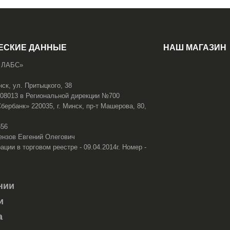
ЕСКИЕ ДАННЫЕ
НАШ МАГАЗИН
 ЛАБС»
нск, ул. Притыцкого, 38
108013 в Региональной дирекции №700
ербанк» 220035, г. Минск, пр-т Машерова, 80,
656
ензов Евгений Олегович
ации в торговом реестре - 09.04.2014г. Номер -
нии
и
а