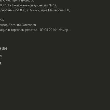
нск, ул. Притыцкого, 38
108013 в Региональной дирекции №700
ербанк» 220035, г. Минск, пр-т Машерова, 80,
656
ензов Евгений Олегович
ации в торговом реестре - 09.04.2014г. Номер -
нии
и
а