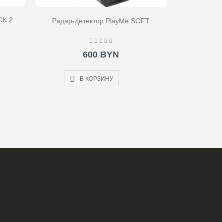
CK 2
Радар-детектор PlayMe SOFT
600 BYN
В КОРЗИНУ