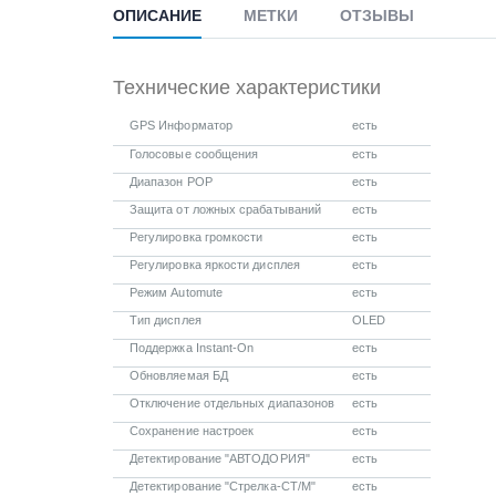
ОПИСАНИЕ
МЕТКИ
ОТЗЫВЫ
Технические характеристики
GPS Информатор
есть
Голосовые сообщения
есть
Диапазон POP
есть
Защита от ложных срабатываний
есть
Регулировка громкости
есть
Регулировка яркости дисплея
есть
Режим Automute
есть
Тип дисплея
OLED
Поддержка Instant-On
есть
Обновляемая БД
есть
Отключение отдельных диапазонов
есть
Сохранение настроек
есть
Детектирование "АВТОДОРИЯ"
есть
Детектирование "Стрелка-СТ/М"
есть