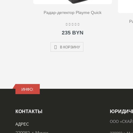
Радар-детектор Playme Quick
Р
235 BYN
В КОРЗИНУ
ИНФО:
КОНТАКТЫ
ЮРИДИЧ
ООО «СКАЙ
АДРЕС
220082, г. Минск