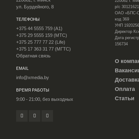
220082 г. Ми
ул. Бурдейного, 8
р/с 3012162
ОАО «БПС-Сб
код 369
ТЕЛЕФОНЫ
УНП 192025
+375 44 5555 759 (A1)
Директор Кс
+375 29 5555 159 (МТС)
Дата регистр
+375 25 777 77 22 (Life)
156734
+375 17 363 31 77 (МГТС)
Обратная связь
О компа
EMAIL
Ваканси
info@xmedia.by
Доставк
Оплата
ВРЕМЯ РАБОТЫ
Статьи
9:00 - 21:00, без выходных