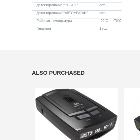
Детектирование "РОБОТ"
есть
Детектирование "АВТОУРАГАН"
есть
Рабочая температура
-20°C − +70°C
Гарантия
1 год
ALSO PURCHASED