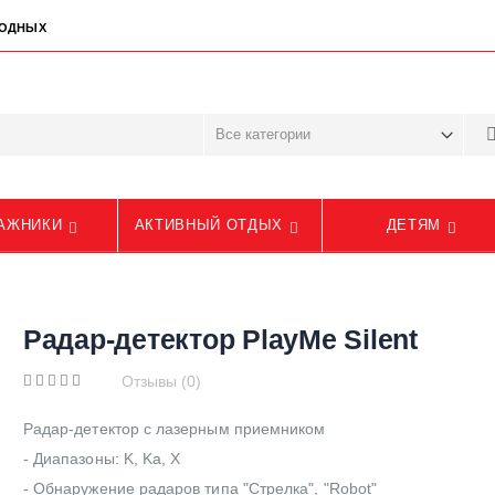
ЫХОДНЫХ
АЖНИКИ
АКТИВНЫЙ ОТДЫХ
ДЕТЯМ
Радар-детектор PlayMe Silent
Отзывы (0)
Радар-детектор с лазерным приемником
- Диапазоны: K, Ka, X
- Обнаружение радаров типа "Стрелка", "Robot"