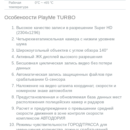
Рабочая
0°С ~ +65 °С
температура
Особеноости PlayMe TURBO
Высокое качество записи в разрешении Super HD
(2304х1296)
Четырехмегапиксельная камера с низким уровнем
шума
Широкоугольный объектив с углом обзора 140°
Активный ЖК дисплей высокого разрешения
Бесшовная циклическая запись видео без потери
данных
Автоматическая запись защищенных файлов при
срабатывании G-сенсора
Наложение на видео штампа координат, скорости и
номерном знаке автомобиля
Предустановленная и обновляемая база данных мест
расположения полицейских камер и радаров
Расчет и предупреждение о превышении средней
скорости движения в зоне контроля скорости
комплексом АВТОДОРИЯ
Режимы чувствительности ГОРОД/ТРАССА для
уменьшения количества ложных срабатываний