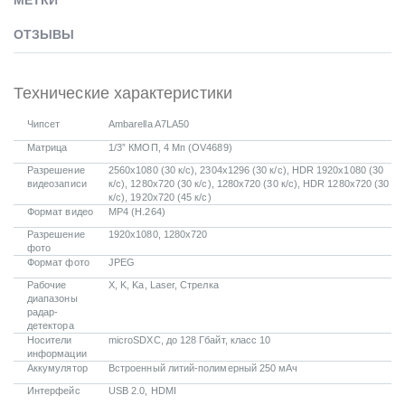
МЕТКИ
ОТЗЫВЫ
Технические характеристики
Чипсет
Ambarella A7LA50
Матрица
1/3” КМОП, 4 Мп (OV4689)
Разрешение
2560х1080 (30 к/с), 2304х1296 (30 к/с), HDR 1920х1080 (30
видеозаписи
к/с), 1280х720 (30 к/с), 1280х720 (30 к/с), HDR 1280х720 (30
к/с), 1920х720 (45 к/с)
Формат видео
MP4 (H.264)
Разрешение
1920х1080, 1280х720
фото
Формат фото
JPEG
Рабочие
X, K, Ka, Laser, Стрелка
диапазоны
радар-
детектора
Носители
microSDXC, до 128 Гбайт, класс 10
информации
Аккумулятор
Встроенный литий-полимерный 250 мАч
Интерфейс
USB 2.0, HDMI