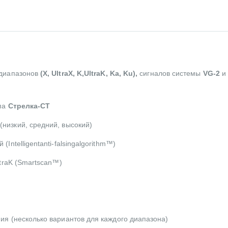
 диапазонов
(
X
,
Ultra
X
,
K
,
Ultra
K
,
Ka
,
Ku
),
сигналов системы
VG
-2
и
ипа
Стрелка-СТ
(низкий, средний, высокий)
ntelligentanti-falsingalgorithm™)
ltraK (Smartscan™)
ия (несколько вариантов для каждого диапазона)