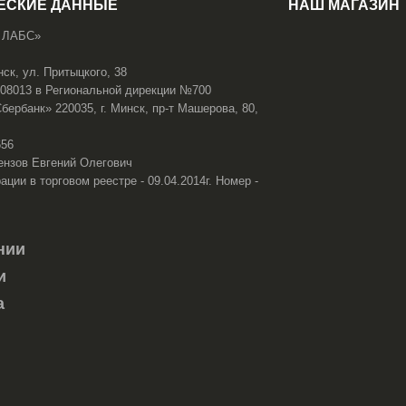
ЕСКИЕ ДАННЫЕ
НАШ МАГАЗИН
 ЛАБС»
нск, ул. Притыцкого, 38
108013 в Региональной дирекции №700
ербанк» 220035, г. Минск, пр-т Машерова, 80,
656
ензов Евгений Олегович
ации в торговом реестре - 09.04.2014г. Номер -
нии
и
а