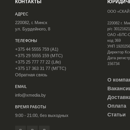
КОНТАКТЫ
ЮРИДИЧ
ООО «СКАЙ
АДРЕС
220082, г. Минск
220082 г. Ми
ул. Бурдейного, 8
р/с 3012162
ОАО «БПС-Сб
код 369
ТЕЛЕФОНЫ
УНП 192025
+375 44 5555 759 (A1)
Директор Кс
+375 29 5555 159 (МТС)
Дата регистр
+375 25 777 77 22 (Life)
156734
+375 17 363 31 77 (МГТС)
Обратная связь
О компа
EMAIL
Ваканси
info@xmedia.by
Доставк
Оплата
ВРЕМЯ РАБОТЫ
Статьи
9:00 - 21:00, без выходных