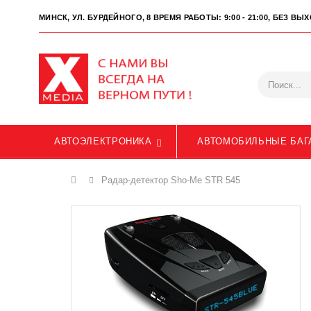
МИНСК, УЛ. БУРДЕЙНОГО, 8
ВРЕМЯ РАБОТЫ: 9:00 - 21:00, БЕЗ В
АВТОЭЛЕКТРОНИКА
АВТОМОБИЛЬНЫЕ БАГ
Главная
Радар-детектор Sho-Me STR 545