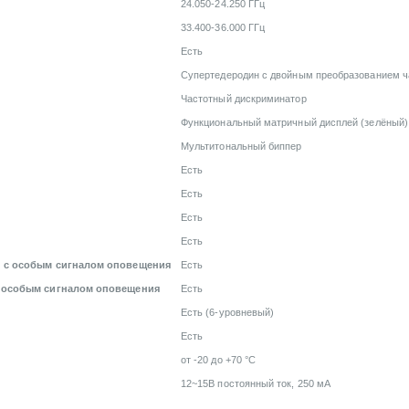
24.050-24.250 ГГц
33.400-36.000 ГГц
Есть
Супертедеродин с двойным преобразованием ч
Частотный дискриминатор
Функциональный матричный дисплей (зелёный)
Мультитональный биппер
Есть
Есть
Есть
Есть
и с особым сигналом оповещения
Есть
с особым сигналом оповещения
Есть
Есть (6-уровневый)
Есть
от -20 до +70 °С
12~15B постоянный ток, 250 мА