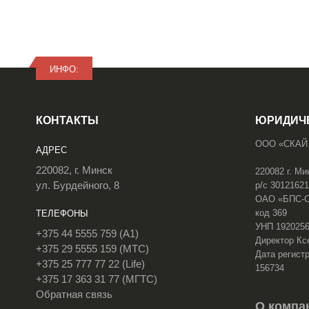
ИНФО:
КОНТАКТЫ
ЮРИДИЧ
ООО «СКАЙ
АДРЕС
220082, г. Минск
220082 г. Ми
ул. Бурдейного, 8
р/с 3012162
ОАО «БПС-Сб
код 369
ТЕЛЕФОНЫ
УНП 192025
+375 44 5555 759 (A1)
Директор Кс
+375 29 5555 159 (МТС)
Дата регистр
+375 25 777 77 22 (Life)
156734
+375 17 363 31 77 (МГТС)
Обратная связь
О компа