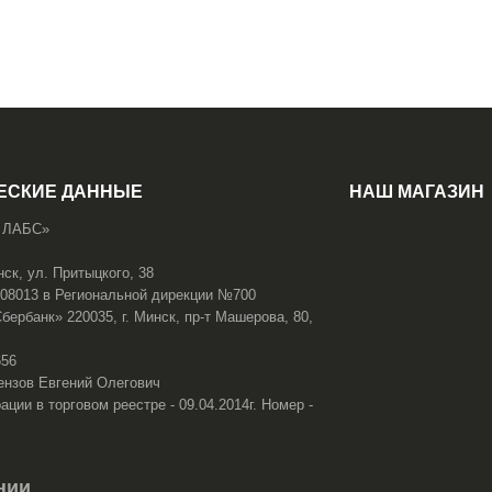
ЕСКИЕ ДАННЫЕ
НАШ МАГАЗИН
 ЛАБС»
нск, ул. Притыцкого, 38
108013 в Региональной дирекции №700
ербанк» 220035, г. Минск, пр-т Машерова, 80,
656
ензов Евгений Олегович
ации в торговом реестре - 09.04.2014г. Номер -
нии