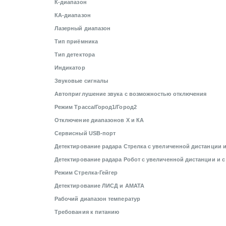
К-диапазон
КА-диапазон
Лазерный диапазон
Тип приёмника
Тип детектора
Индикатор
Звуковые сигналы
Автоприглушение звука с возможностью отключения
Режим Трасса/Город1/Город2
Отключение диапазонов Х и КА
Сервисный USB-порт
Детектирование радара Стрелка с увеличенной дистанции 
Детектирование радара Робот с увеличенной дистанции и 
Режим Стрелка-Гейгер
Детектирование ЛИСД и АМАТА
Рабочий диапазон температур
Требования к питанию