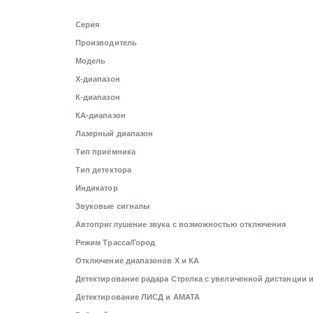
Серия
Производитель
Модель
X-диапазон
К-диапазон
КА-диапазон
Лазерный диапазон
Тип приёмника
Тип детектора
Индикатор
Звуковые сигналы
Автоприглушение звука с возможностью отключения
Режим Трасса/Город
Отключение диапазонов Х и КА
Детектирование радара Стрелка с увеличенной дистанции 
Детектирование ЛИСД и АМАТА