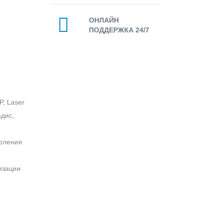
ОНЛАЙН
ПОДДЕРЖКА 24/7
P, Laser
адис,
коления
изации