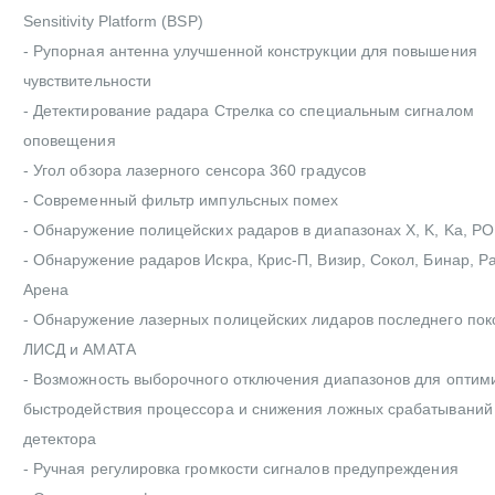
Sensitivity Platform (BSP)
- Рупорная антенна улучшенной конструкции для повышения
чувствительности
- Детектирование радара Стрелка со специальным сигналом
оповещения
- Угол обзора лазерного сенсора 360 градусов
- Современный фильтр импульсных помех
- Обнаружение полицейских радаров в диапазонах X, K, Ka, PO
- Обнаружение радаров Искра, Крис-П, Визир, Сокол, Бинар, Р
Арена
- Обнаружение лазерных полицейских лидаров последнего по
ЛИСД и АМАТА
- Возможность выборочного отключения диапазонов для оптим
быстродействия процессора и снижения ложных срабатываний
детектора
- Ручная регулировка громкости сигналов предупреждения