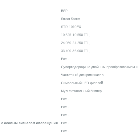
BSP
Street Storm
STR-1010EX
10.525-10.550 ГГц
24.050-24.250 ГГц
33.400-36.000 ГГц
Есть
Супертедеродин с двойным преобразованием ч
Частотный дискриминатор
Символьный LED дисплей
Мультитональный биппер
Есть
Есть
Есть
и с особым сигналом оповещения
Есть
Есть