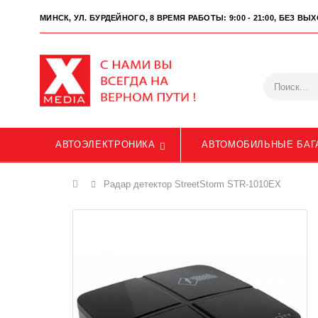
МИНСК, УЛ. БУРДЕЙНОГО, 8
ВРЕМЯ РАБОТЫ: 9:00 - 21:00, БЕЗ В
АВТОЭЛЕКТРОНИКА
АВТОМОБИЛЬНЫЕ БАГ
Главная
Радар детектор StreetStorm STR-1010EX