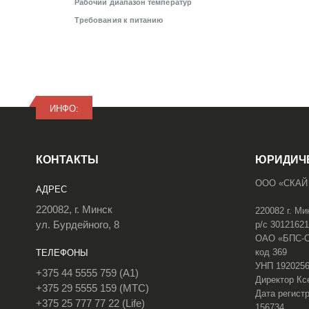
Рабочий диапазон температур
Требования к питанию
ИНФО:
КОНТАКТЫ
ЮРИДИЧ
ООО «СКАЙ
АДРЕС
220082, г. Минск
220082 г. Ми
ул. Бурдейного, 8
р/с 3012162
ОАО «БПС-Сб
код 369
ТЕЛЕФОНЫ
УНП 192025
+375 44 5555 759 (A1)
Директор Кс
+375 29 5555 159 (МТС)
Дата регистр
+375 25 777 77 22 (Life)
156734