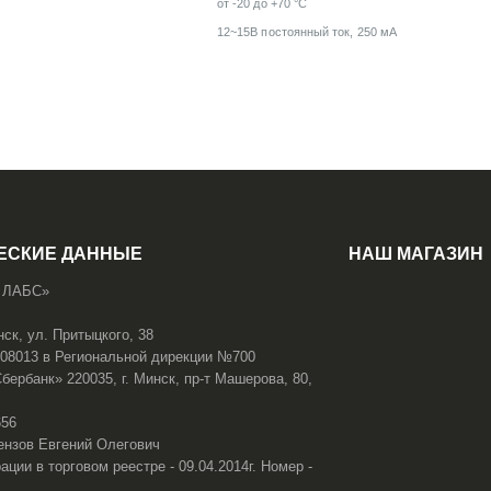
от -20 до +70 °С
12~15B постоянный ток, 250 мА
ЕСКИЕ ДАННЫЕ
НАШ МАГАЗИН
 ЛАБС»
нск, ул. Притыцкого, 38
108013 в Региональной дирекции №700
ербанк» 220035, г. Минск, пр-т Машерова, 80,
656
ензов Евгений Олегович
ации в торговом реестре - 09.04.2014г. Номер -