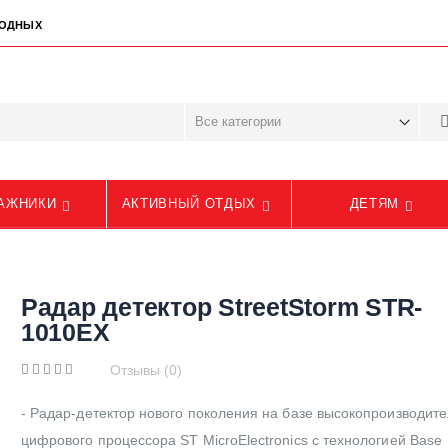
ЫХОДНЫХ
АЖНИКИ
АКТИВНЫЙ ОТДЫХ
ДЕТЯМ
Радар детектор StreetStorm STR-
1010EX
Отзывы (0)
- Радар-детектор нового поколения на базе высокопроизводит
цифрового процессора ST MicroElectronics с технологией Base