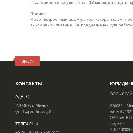
Гарантийное обслуживание -
12 месяцев с даты 
Прочее
Имеет встроенный аккумулятор, который служит ре
выключении питания. Не предназначен для работы 
ИНФО:
КОНТАКТЫ
ЮРИДИЧ
ООО «СКАЙ
АДРЕС
220082, г. Минск
220082 г. Ми
ул. Бурдейного, 8
р/с 3012162
ОАО «БПС-Сб
код 369
ТЕЛЕФОНЫ
УНП 192025
+375 44 5555 759 (A1)