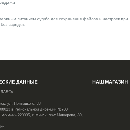
продажи
зервным питанием сугубо для сохранения файлов и настроек при
без зарядки.
ЕСКИЕ ДАННЫЕ
НАШ МАГАЗИН
 ЛАБС»
нск, ул. Притыцкого, 38
108013 в Региональной дирекции №700
ербанк» 220035, г. Минск, пр-т Машерова, 80,
656