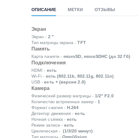
ОПИСАНИЕ
МЕТКИ
ОТЗЫВЫ
Экран
Экран -
2 ''
Тип матрицы экрана -
TFT
Память
Карта памяти -
microSD, microSDHC (до 32 Гб)
Подключения
HDMI -
есть
Wi-Fi -
есть (802.11b, 802.11g, 802.11n)
USB -
есть + (версия 2.0)
Камера
Физический размер матрицы -
1/2" F2.0
Количество встроенных камер -
1
Формат сжатия -
H.264
Детектор движения -
есть
Ночная съёмка -
есть
Режим записи -
есть
Циклическая -
(1/3/20 минут)
Тип матрицы -
OmniVision