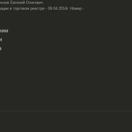
ензов Евгений Олегович
ации в торговом реестре - 09.04.2014г. Номер -
нии
и
а