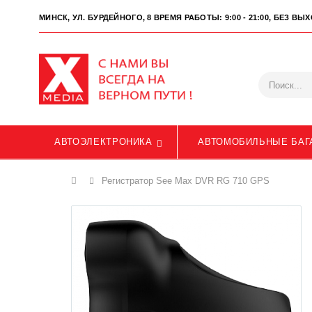
МИНСК, УЛ. БУРДЕЙНОГО, 8
ВРЕМЯ РАБОТЫ: 9:00 - 21:00, БЕЗ В
АВТОЭЛЕКТРОНИКА
АВТОМОБИЛЬНЫЕ БАГ
Главная
Регистратор See Max DVR RG 710 GPS