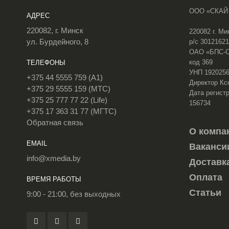
ООО «СКАЙ
АДРЕС
220082, г. Минск
220082 г. Ми
ул. Бурдейного, 8
р/с 3012162
ОАО «БПС-Сб
код 369
ТЕЛЕФОНЫ
УНП 192025
+375 44 5555 759 (A1)
Директор Кс
+375 29 5555 159 (МТС)
Дата регистр
+375 25 777 77 22 (Life)
156734
+375 17 363 31 77 (МГТС)
Обратная связь
О компа
EMAIL
Ваканси
info@xmedia.by
Доставк
Оплата
ВРЕМЯ РАБОТЫ
Статьи
9:00 - 21:00, без выходных