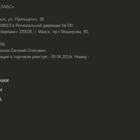
 ЛАБС»
нск, ул. Притыцкого, 38
108013 в Региональной дирекции №700
ербанк» 220035, г. Минск, пр-т Машерова, 80,
656
ензов Евгений Олегович
ации в торговом реестре - 09.04.2014г. Номер -
нии
и
а