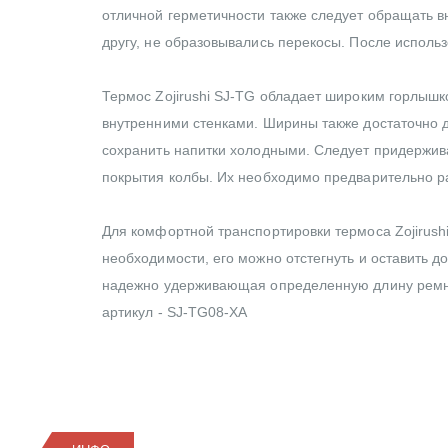
отличной герметичности также следует обращать в
другу, не образовывались перекосы. После исполь
Термос Zojirushi SJ-TG обладает широким горлышк
внутренними стенками. Ширины также достаточно дл
сохранить напитки холодными. Следует придержива
покрытия колбы. Их необходимо предварительно раз
Для комфортной транспортировки термоса Zojirush
необходимости, его можно отстегнуть и оставить д
надежно удерживающая определенную длину ремн
артикул - SJ-TG08-XA