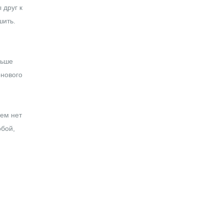
 друг к
шить.
льше
онового
нем нет
обой,