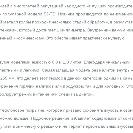
анией с многолетней репутацией как одного из лучших производит
у популярной модели SJ-TD. Новинка производится по неизменно
 металл колбы проходит несколько стадий обработки, в результат
тенками, который достигает 1 миллиметра. Внутренний вакуум им
енный к космическому. Это обеспечивает практически нулевую
двумя моделями емкостью 0,8 и 1,0 литра. Благодаря уникальным
мпактными и легкими. Самая младшая модель без налитой внутрь 
 265 мм, что делает этот термос в данной категории одним из сам
хранения горячих напитков или продуктов, так и для холодных. Эт
ролирует режим питания или следит за диетой.
 тефлоновое покрытие, которое призвано сохранять вкусовые свой
 можно дольше. Подобное решение избавляет содержимое от конта
тупает в химическую реакцию и не теряет первоначальных вкусовы