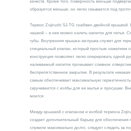
качеств. Кроме того, поверхность меньше подверг
образуется меньше, он легко смывается под прото
Термос Zojirushi SJ-TG снабжен двойной крышкой. 
чашкой – в нее можно налить напиток для питья. 
губы. Внутренняя крышка-заглушка служит для тер
специальный клапан, который простым нажатием о
конструкция позволяет легко оперировать одной р
наливаемый напиток промывает сливное отверстие и
беспрепятственное закрытие. В результате никака
самым обеспечивает максимальную герметичность 
скручивается с колбы для ее мытья и просушки. Вн
моется.
Между крышкой с клапаном и колбой термоса Zojir
создает дополнительный барьер для обеспечения г
служили максимально долго, следует следить за п