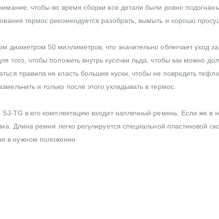
нимание, чтобы во время сборки все детали были ровно подогнаны
зования термос рекомендуется разобрать, вымыть и хорошо просу
ом диаметром 50 миллиметров, что значительно облегчает уход за
я того, чтобы положить внутрь кусочки льда, чтобы как можно до
ться правила не класть большие куски, чтобы не повредить тефл
мельчить и только после этого укладывать в термос.
i SJ-TG в его комплектацию входит наплечный ремень. Если же в 
ома. Длина ремня легко регулируется специальной пластиковой ск
я в нужном положении