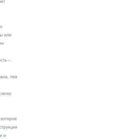
лет
но
цы или
ии
сть –
ана, тем
 легко
 которое
струкции
и и