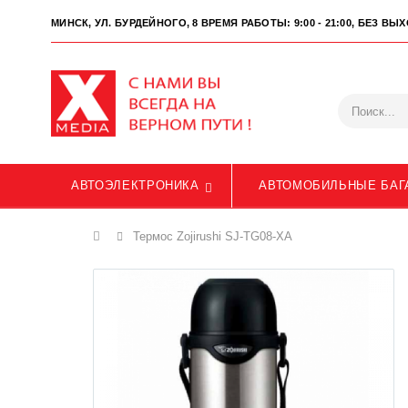
МИНСК, УЛ. БУРДЕЙНОГО, 8
ВРЕМЯ РАБОТЫ: 9:00 - 21:00, БЕЗ В
АВТОЭЛЕКТРОНИКА
АВТОМОБИЛЬНЫЕ БАГ
Главная
Термос Zojirushi SJ-TG08-XA