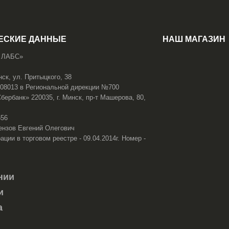
ЕСКИЕ ДАННЫЕ
НАШ МАГАЗИН
 ЛАБС»
нск, ул. Притыцкого, 38
108013 в Региональной дирекции №700
ербанк» 220035, г. Минск, пр-т Машерова, 80,
656
ензов Евгений Олегович
ации в торговом реестре - 09.04.2014г. Номер -
нии
и
а