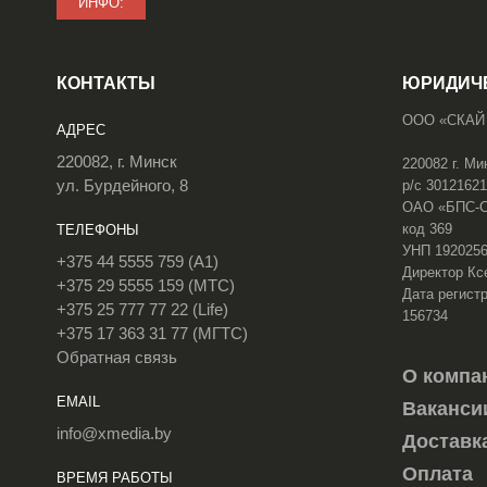
ИНФО:
КОНТАКТЫ
ЮРИДИЧ
ООО «СКАЙ
АДРЕС
220082, г. Минск
220082 г. Ми
ул. Бурдейного, 8
р/с 3012162
ОАО «БПС-Сб
код 369
ТЕЛЕФОНЫ
УНП 192025
+375 44 5555 759 (A1)
Директор Кс
+375 29 5555 159 (МТС)
Дата регистр
+375 25 777 77 22 (Life)
156734
+375 17 363 31 77 (МГТС)
Обратная связь
О компа
EMAIL
Ваканси
info@xmedia.by
Доставк
Оплата
ВРЕМЯ РАБОТЫ