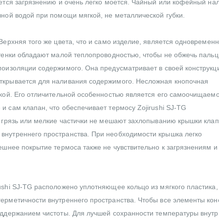
ается загрязнению и очень легко моется. Чайный или кофейный на
чной водой при помощи мягкой, не металлической губки.
Верхняя того же цвета, что и само изделие, является одновремен
Стенки обладают малой теплопроводностью, чтобы не обжечь паль
моизоляции содержимого. Она предусматривает в своей конструкц
ткрывается для наливания содержимого. Несложная кнопочная
укой. Его отличительной особенностью является его самоочищаемо
 сам клапан, что обеспечивает термосу Zojirushi SJ-TG
я грязь или мелкие частички не мешают захлопыванию крышки клап
внутреннего пространства. При необходимости крышка легко
ешнее покрытие термоса также не чувствительно к загрязнениям и
ushi SJ-TG расположено уплотняющее кольцо из мягкого пластика,
ерметичности внутреннего пространства. Чтобы все элементы кон
оддержанием чистоты. Для лучшей сохранности температуры внутр