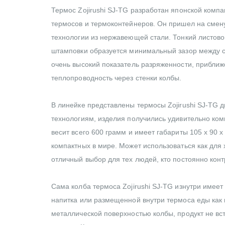
Термос Zojirushi SJ-TG разработан японской комп
термосов и термоконтейнеров. Он пришел на смен
технологии из нержавеющей стали. Тонкий листовой
штамповки образуется минимальный зазор между с
очень высокий показатель разряженности, приближ
теплопроводность через стенки колбы.
В линейке представлены термосы Zojirushi SJ-TG 
технологиям, изделия получились удивительно ко
весит всего 600 грамм и имеет габариты 105 х 90 х
компактных в мире. Может использоваться как для 
отличный выбор для тех людей, кто постоянно конт
Сама колба термоса Zojirushi SJ-TG изнутри имеет
напитка или размещенной внутри термоса еды как
металлической поверхностью колбы, продукт не вс