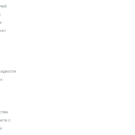
елей
й
е
еет
жидкости
ых
о
ства
кта с
х