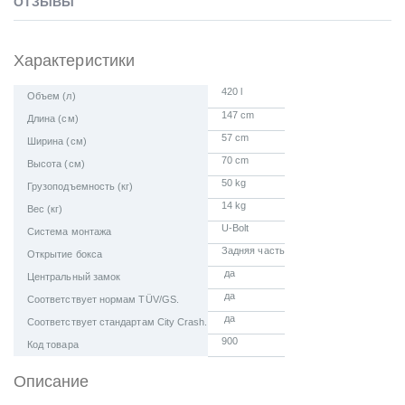
ОТЗЫВЫ
Характеристики
420 l
Объем (л)
147 cm
Длина (см)
57 cm
Ширина (см)
70 cm
Высота (см)
50 kg
Грузоподъемность (кг)
14 kg
Вес (кг)
U-Bolt
Система монтажа
Задняя часть
Открытие бокса
да
Центральный замок
да
Соответствует нормам TÜV/GS.
да
Соответствует стандартам City Crash.
900
Код товара
Описание