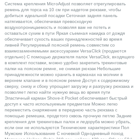
Система крепления MicroAdjust позволяет отрегулировать
ремень для торса на 10 см при надетом рюкзаке, чтобы
добиться идеальной посадки Сеточная задняя панель
натягивается, обеспечивая превосходную
воздухопроницаемость и позволяя вам не потеть и
оставаться сухим в пути Яркая съемная накидка от дождя
обеспечивает сухость ваших принадлежностей во время
ливней Регулируемый поясной ремень совместим со
взаимозаменяемыми аксессуарами VersaClick (продаются
отдельно) С помощью держателя палок VersaClick, входящего
в комплект поставки, можно удобно закрепить трекинговые
палки на поясном ремне, не снимая рюкзак Небольшие
принадлежности можно хранить в карманах на молнии в
верхнем клапане и в поясном ремне Доступ к содержимому
сверху, снизу и сбоку упрощает загрузку и разгрузку рюкзака и
позволяет легко найти нужную вещь во время пути
Эластичный карман Shove-it Pocket обеспечивает быстрый
доступ к часто используемым предметам Можно легко
переместить снаряжение в переднюю часть рюкзака с
помощью ремешка, продетого сквозь прочную петлю Задние
крепления для трекинговых палок и ледоруба можно убрать,
если они не используются Технические характеристики Пол
Мужские Использование С ночевкой Однодневный поход