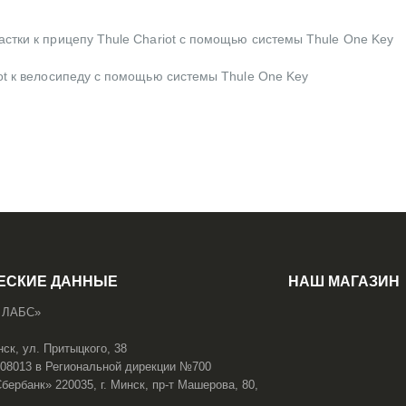
стки к прицепу Thule Chariot с помощью системы Thule One Key
ot к велосипеду с помощью системы Thule One Key
ЕСКИЕ ДАННЫЕ
НАШ МАГАЗИН
 ЛАБС»
нск, ул. Притыцкого, 38
108013 в Региональной дирекции №700
ербанк» 220035, г. Минск, пр-т Машерова, 80,