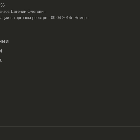
656
ензов Евгений Олегович
ации в торговом реестре - 09.04.2014г. Номер -
нии
и
а