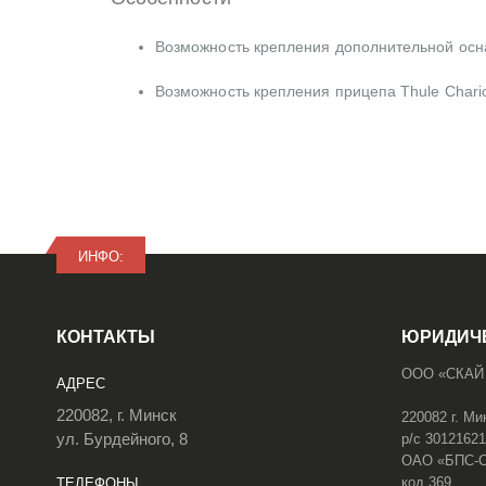
Возможность крепления дополнительной осна
Возможность крепления прицепа Thule Chari
ИНФО:
КОНТАКТЫ
ЮРИДИЧ
ООО «СКАЙ
АДРЕС
220082, г. Минск
220082 г. Ми
ул. Бурдейного, 8
р/с 3012162
ОАО «БПС-Сб
код 369
ТЕЛЕФОНЫ