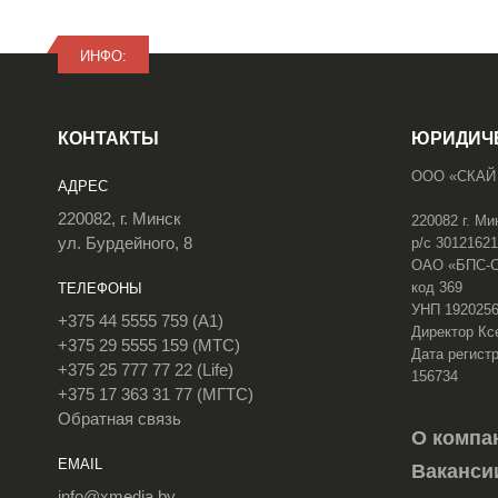
ИНФО:
КОНТАКТЫ
ЮРИДИЧ
ООО «СКАЙ
АДРЕС
220082, г. Минск
220082 г. Ми
ул. Бурдейного, 8
р/с 3012162
ОАО «БПС-Сб
код 369
ТЕЛЕФОНЫ
УНП 192025
+375 44 5555 759 (A1)
Директор Кс
+375 29 5555 159 (МТС)
Дата регистр
+375 25 777 77 22 (Life)
156734
+375 17 363 31 77 (МГТС)
Обратная связь
О компа
EMAIL
Ваканси
info@xmedia.by