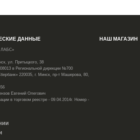
ЕСКИЕ ДАННЫЕ
НАШ МАГАЗИН
 ЛАБС»
нск, ул. Притыцкого, 38
108013 в Региональной дирекции №700
ербанк» 220035, г. Минск, пр-т Машерова, 80,
656
ензов Евгений Олегович
ации в торговом реестре - 09.04.2014г. Номер -
нии
и