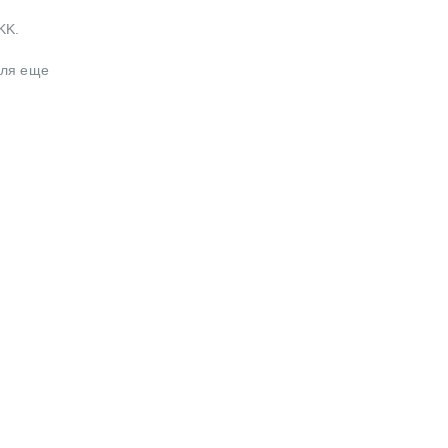
KK.
для еще