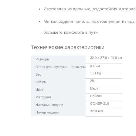
Изготовлен из прочных, водостойких матери
Мягкая задняя панель, изготовленная из «д
большего комфорта в пути
Технические характеристики
32.0 x 27.0 x 49.0 см
Размеры
x x см
Отсек для ноутбука — размеры
1.11 kg
Вес
28 L
Объем
Black
Цвет
Нейлон
Материал
CONBP-216
Название модели
3204169
Номер модели