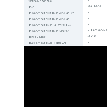
✓
Крепление для лыж
Black Matte
Цвет
✓
Подходит для дуги Thule WingBar Evo
✓
Подходит для дуги Thule WingBar
✓
Подходит для Thule SquareBar Evo
✓
Необходим а
Подходит для дуги Thule SlideBar
635200
Номер модели
✓
Подходит для Thule ProBar Evo