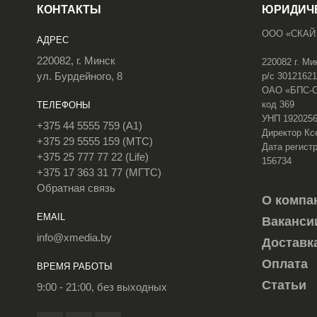
КОНТАКТЫ
ЮРИДИЧ
ООО «СКАЙ
АДРЕС
220082, г. Минск
220082 г. Ми
ул. Бурдейного, 8
р/с 3012162
ОАО «БПС-Сб
код 369
ТЕЛЕФОНЫ
УНП 192025
+375 44 5555 759 (A1)
Директор Кс
+375 29 5555 159 (МТС)
Дата регистр
+375 25 777 77 22 (Life)
156734
+375 17 363 31 77 (МГТС)
Обратная связь
О компа
EMAIL
Ваканси
info@xmedia.by
Доставк
Оплата
ВРЕМЯ РАБОТЫ
Статьи
9:00 - 21:00, без выходных