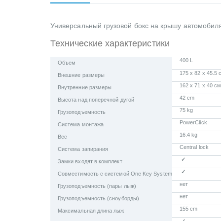
Универсальный грузовой бокс на крышу автомобиля
Технические характеристики
400 L
Объем
175 x 82 x 45.5 
Внешние размеры
162 x 71 x 40 с
Внутренние размеры
42 cm
Высота над поперечной дугой
75 kg
Грузоподъемность
PowerClick
Система монтажа
16.4 kg
Вес
Central lock
Система запирания
✓
Замки входят в комплект
✓
Совместимость с системой One Key System
нет
Грузоподъемность (пары лыж)
нет
Грузоподъемность (сноуборды)
155 cm
Максимальная длина лыж