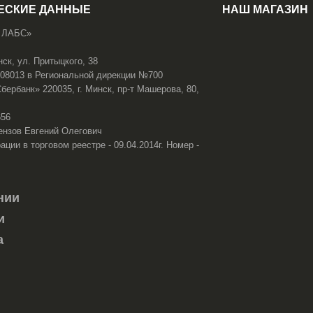
ЕСКИЕ ДАННЫЕ
НАШ МАГАЗИН
 ЛАБС»
нск, ул. Притыцкого, 38
108013 в Региональной дирекции №700
ербанк» 220035, г. Минск, пр-т Машерова, 80,
656
ензов Евгений Олегович
ации в торговом реестре - 09.04.2014г. Номер -
нии
и
а