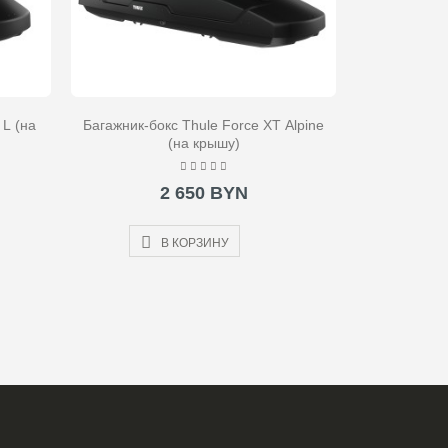
 L (на
Багажник-бокс Thule Force XT Alpine
(на крышу)
2 650 BYN
В КОРЗИНУ