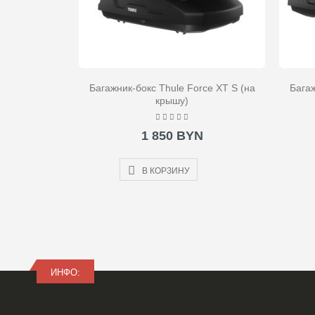
Багажник-бокс Thule Force XT S (на
Багаж
крышу)
1 850 BYN
В КОРЗИНУ
ИНФО: