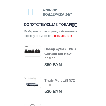
ОНЛАЙН
ПОДДЕРЖКА 24/7
СОПУТСТВУЮЩИЕ ТОВАРЫ
Выберите позиции для добавления в
корзину покупок или
выбрать все
Набор сумок Thule
Thul
GoPack Set NEW
6983
850 BYN
200
Thule MultiLift 572
520 BYN