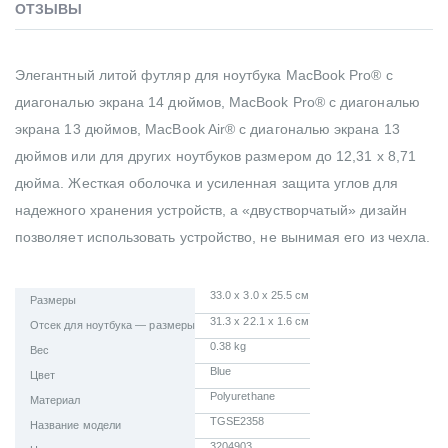
ОТЗЫВЫ
Элегантный литой футляр для ноутбука MacBook Pro® с
диагональю экрана 14 дюймов, MacBook Pro® с диагональю
экрана 13 дюймов, MacBook Air® с диагональю экрана 13
дюймов или для других ноутбуков размером до 12,31 x 8,71
дюйма. Жесткая оболочка и усиленная защита углов для
надежного хранения устройств, а «двустворчатый» дизайн
позволяет использовать устройство, не вынимая его из чехла.
33.0 x 3.0 x 25.5 см
Размеры
31.3 x 22.1 x 1.6 см
Отсек для ноутбука — размеры
0.38 kg
Вес
Blue
Цвет
Polyurethane
Материал
TGSE2358
Название модели
3204903