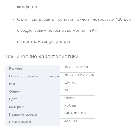
комфорта
Отличный дизайн: прочный нейлон плотностью 420 ден
с водостойким покрытием, молнии YKK,
светоотражающие детали
Технические характеристики
30 x 23 x 55 см
Размеры
38.5 x 3.1 x 26.5 см
Отсек для ноутбука — размеры
1.04 kg
Вес
24 L
Объем
Olivine
Цвет
Нейлон
Материал
PARABP-2116
Название модели
3204214
Номер модели