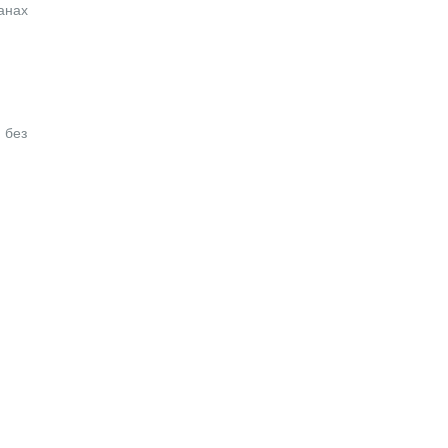
анах
 без