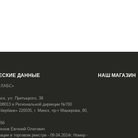
ЕСКИЕ ДАННЫЕ
НАШ МАГАЗИН
 ЛАБС»
нск, ул. Притыцкого, 38
108013 в Региональной дирекции №700
ербанк» 220035, г. Минск, пр-т Машерова, 80,
656
ензов Евгений Олегович
ации в торговом реестре - 09.04.2014г. Номер -