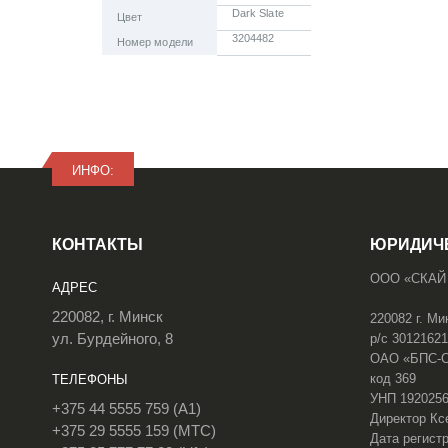
Dark Slate
Цвет
3204482
Номер модели
ИНФО:
КОНТАКТЫ
ЮРИДИЧ
ООО «СКАЙ
АДРЕС
220082, г. Минск
220082 г. Ми
ул. Бурдейного, 8
р/с 3012162
ОАО «БПС-Сб
код 369
ТЕЛЕФОНЫ
УНП 192025
+375 44 5555 759 (A1)
Директор Кс
+375 29 5555 159 (МТС)
Дата регистр