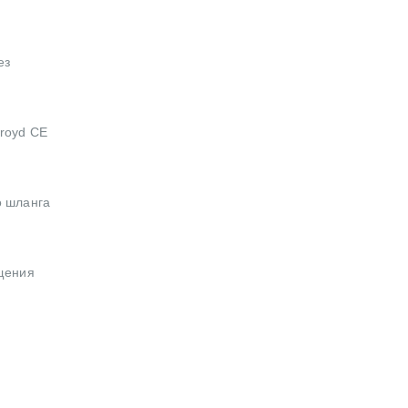
ез
oroyd CE
о шланга
ащения