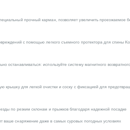
пециальный прочный карман, позволяет увеличить проезжаемое б
повреждений с помощью легкого съемного протектора для спины K
ьно останавливаться: используйте систему магнитного возвратног
ую крышку для легкой очистки и соску с фиксацией для предотвр
 езды по резким склонам и прыжков благодаря надежной посадке
ит ваше снаряжение даже в самых суровых погодных условиях