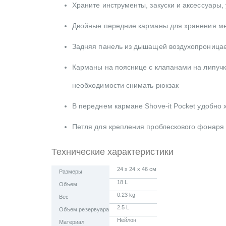
Храните инструменты, закуски и аксессуары
Двойные передние карманы для хранения м
Задняя панель из дышащей воздухопроницае
Карманы на пояснице с клапанами на липучк
необходимости снимать рюкзак
В переднем кармане Shove-it Pocket удобно 
Петля для крепления проблескового фонаря 
Технические характеристики
24 x 24 x 46 см
Размеры
18 L
Объем
0.23 kg
Вес
2.5 L
Объем резервуара
Нейлон
Материал